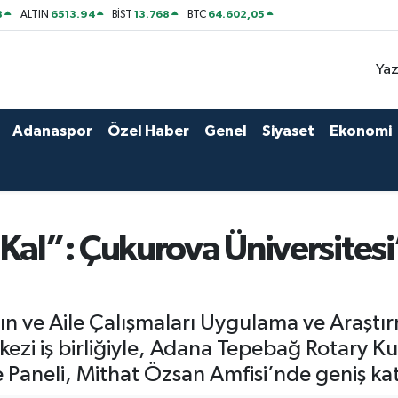
8
6513.94
13.768
64.602,05
ALTIN
BİST
BTC
Yaz
Adanaspor
Özel Haber
Genel
Siyaset
Ekonomi
 Kal”: Çukurova Üniversites
ın ve Aile Çalışmaları Uygulama ve Araşt
ezi iş birliğiyle, Adana Tepebağ Rotary 
aneli, Mithat Özsan Amfisi’nde geniş katıl