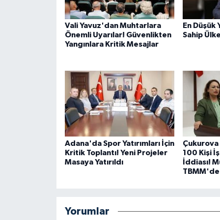
Vali Yavuz'dan Muhtarlara
En Düşük 
Önemli Uyarılar! Güvenlikten
Sahip Ülk
Yangınlara Kritik Mesajlar
Adana'da Spor Yatırımları İçin
Çukurova 
Kritik Toplantı! Yeni Projeler
100 Kişi İ
Masaya Yatırıldı
İddiası! 
TBMM'de
Yorumlar