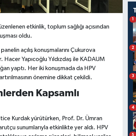
1
zenlenen etkinlik, toplum sağlığı açısından
uluşması oldu.
2
an panelin açılış konuşmalarını Çukurova
Dr. Hacer Yapıcoğlu Yıldızdaş ile KADAUM
ğan yaptı. Her iki konuşmada da HPV
3
rtırılmasının önemine dikkat çekildi.
lerden Kapsamlı
4
tice Kurdak yürütürken, Prof. Dr. Ümran
utçu sunumlarıyla etkinlikte yer aldı. HPV
5