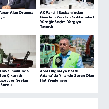
Yanan Alan Oranına
AK Parti İl Başkanı'ndan
eyiz
Gündem Yaratan Açıklamalar!
Yüreğir Seçimi Yargıya
Taşındı
Havalimanı'nda
ASKİ Düğmeye Bastı!
şten Çıkarıldı
Adana'da Yıllardır Sorun Olan
Müzeyyen Şevkin
Hat Yenileniyor
 Sordu