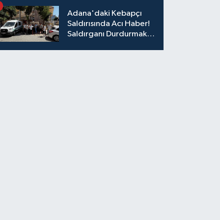
Adana'daki Kebapçı
Saldırısında Acı Haber!
Saldırganı Durdurmak
İsterken Hayatını
Kaybetti