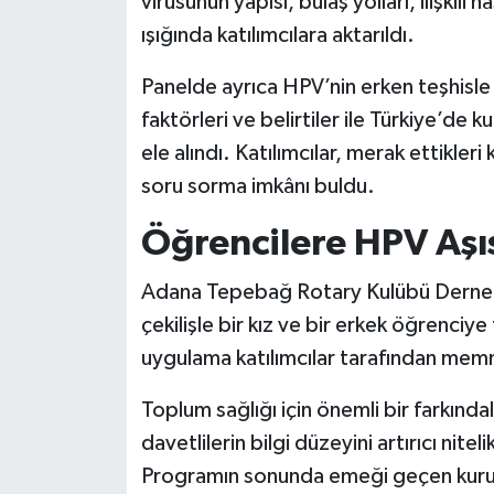
virüsünün yapısı, bulaş yolları, ilişkili h
ışığında katılımcılara aktarıldı.
Panelde ayrıca HPV’nin erken teşhisle t
faktörleri ve belirtiler ile Türkiye’de k
ele alındı. Katılımcılar, merak ettik
soru sorma imkânı buldu.
Öğrencilere HPV Aşı
Adana Tepebağ Rotary Kulübü Derneği
çekilişle bir kız ve bir erkek öğrenciy
uygulama katılımcılar tarafından memn
Toplum sağlığı için önemli bir farkınd
davetlilerin bilgi düzeyini artırıcı nitel
Programın sonunda emeği geçen kurum