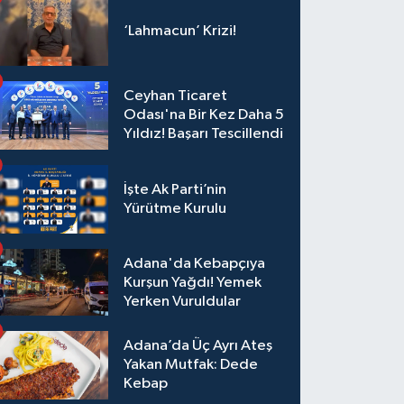
Toparlanmak 10 Yıl
Sürer"
‘Lahmacun’ Krizi!
Ceyhan Ticaret
Odası'na Bir Kez Daha 5
Yıldız! Başarı Tescillendi
İşte Ak Parti’nin
Yürütme Kurulu
Adana'da Kebapçıya
Kurşun Yağdı! Yemek
Yerken Vuruldular
Adana’da Üç Ayrı Ateş
Yakan Mutfak: Dede
Kebap