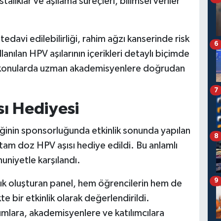
astalıklar ve aşılama süreçleri, bilimsel veriler
edavi edilebilirliği, rahim ağzı kanserinde risk
6
ullanılan HPV aşılarının içerikleri detaylı biçimde
leri konularda uzman akademisyenlere doğrudan
7
sı Hediyesi
nin sponsorluğunda etkinlik sonunda yapılan
8
e tam doz HPV aşısı hediye edildi. Bu anlamlı
uniyetle karşılandı.
9
alık oluşturan panel, hem öğrencilerin hem de
ikte bir etkinlik olarak değerlendirildi.
lara, akademisyenlere ve katılımcılara