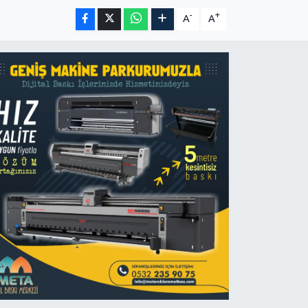
-
+
A
A