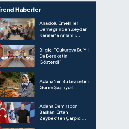
Trend Haberler
Anadolu Emekliler
Derneği'nden Zeydan
Karalar'a Anlamlı
Ziyaret!
Bilgiç: “Çukurova Bu Yıl
Da Bereketini
Gösterdi”
Adana'nın Bu Lezzetini
Gören Şaşırıyor!
Adana Demirspor
Başkanı Ertan
Zeybek'ten Çarpıcı
Çağrı: "Destek Olmazsa