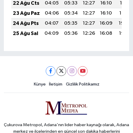
22 Ağu Cts
04:05
05:33
12:27
16:10
19:11
23 Ağu Paz
04:06
05:34
12:27
16:10
19:10
24 Ağu Pts
04:07
05:35
12:27
16:09
19:08
25 Ağu Sal
04:09
05:36
12:26
16:08
19:07
Künye
İletişim
Gizlilik Politikamız
Çukurova Metropol, Adana'nın lider haber kaynağı olarak, Adana
merkez ve ilçelerinden en güncel son dakika haberlerini