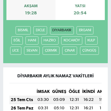
AKŞAM
YATSI
19:28
20:54
BİSMİL
DİCLE
DİYARBAKIR
ERGANİ
EĞİL
HANİ
HAZRO
KOCAKÖY
KULP
LİCE
SİLVAN
ÇERMİK
ÇINAR
ÇÜNGÜŞ
DİYARBAKIR AYLIK NAMAZ VAKITLERI
İMSAK
GÜNEŞ
ÖĞLE
İKINDI
AKŞA
25 Tem Cts
03:30
05:09
12:31
16:22
19:42
26 Tem Paz
03:31
05:10
12:31
16:21
19:41