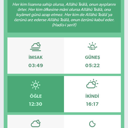
Her kim lisanına sahip olursa, Allâhü Teâlâ, onun ayıplarını
örter. Her kim öfkesine mâni olursa Allâhü Teâlâ, ona
Resmi İlanlar
kıyâmet günü azap etmez. Her kim de Allâhü Teâlâ'ya
özrünü arz ederse Allâhü Teâlâ, onun özrünü kabul eder.
(Hadis-i şerif)
İMSAK
GÜNEŞ
03:49
05:22
ÖĞLE
İKINDI
12:30
16:17