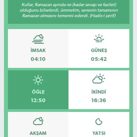
Kullar, Ramazan ayında ne (kadar sevap ve fazilet)
olduğunu bilselerdi, ümmetim, senenin tamamının
Resmi İlanlar
Ramazan olmasını temenni ederdi. (Hadis-i şerif)
İMSAK
GÜNEŞ
04:10
05:42
ÖĞLE
İKINDI
12:50
16:36
AKŞAM
YATSI