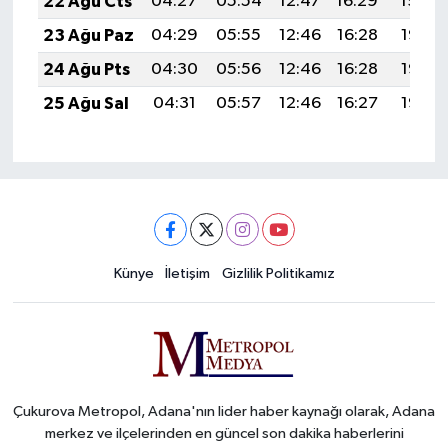
22 Ağu Cts
04:27
05:54
12:47
16:29
19:29
23 Ağu Paz
04:29
05:55
12:46
16:28
19:28
24 Ağu Pts
04:30
05:56
12:46
16:28
19:27
25 Ağu Sal
04:31
05:57
12:46
16:27
19:25
Künye
İletişim
Gizlilik Politikamız
Çukurova Metropol, Adana'nın lider haber kaynağı olarak, Adana
merkez ve ilçelerinden en güncel son dakika haberlerini