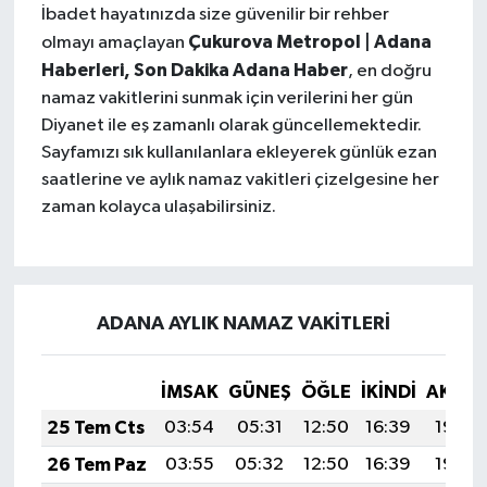
İbadet hayatınızda size güvenilir bir rehber
Çukurova Metropol | Adana
olmayı amaçlayan
Haberleri, Son Dakika Adana Haber
, en doğru
namaz vakitlerini sunmak için verilerini her gün
Diyanet ile eş zamanlı olarak güncellemektedir.
Sayfamızı sık kullanılanlara ekleyerek günlük ezan
saatlerine ve aylık namaz vakitleri çizelgesine her
zaman kolayca ulaşabilirsiniz.
ADANA AYLIK NAMAZ VAKITLERI
İMSAK
GÜNEŞ
ÖĞLE
İKINDI
AKŞA
25 Tem Cts
03:54
05:31
12:50
16:39
19:59
26 Tem Paz
03:55
05:32
12:50
16:39
19:59