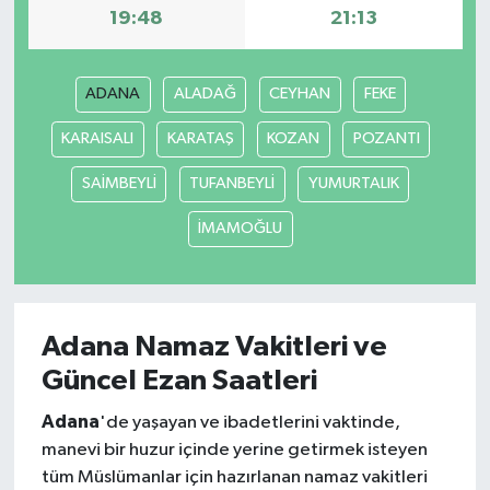
19:48
21:13
ADANA
ALADAĞ
CEYHAN
FEKE
KARAISALI
KARATAŞ
KOZAN
POZANTI
SAİMBEYLİ
TUFANBEYLİ
YUMURTALIK
İMAMOĞLU
Adana Namaz Vakitleri ve
Güncel Ezan Saatleri
Adana
'de yaşayan ve ibadetlerini vaktinde,
manevi bir huzur içinde yerine getirmek isteyen
tüm Müslümanlar için hazırlanan namaz vakitleri