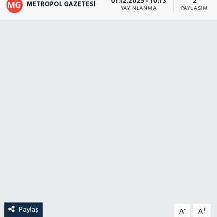
01.12.2025 - 10:13
2
METROPOL GAZETESI
YAYINLANMA
PAYLAŞIM
Paylaş
-
+
A
A