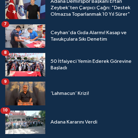
Adana Demirspor Başkanı Ertan
Zeybek'ten Çarpıcı Çağrı: "Destek
Olmazsa Toparlanmak 10 Yıl Sürer"
7
Ceyhan'da Gıda Alarmı! Kasap ve
Tavukçulara Sıkı Denetim
8
50 İtfaiyeci Yemin Ederek Görevine
Başladı
9
‘Lahmacun’ Krizi!
10
Adana Kararını Verdi