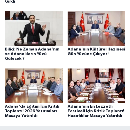
Girdi
Bilici: Ne Zaman Adana'nın
Adana'nın Kültürel Hazinesi
ve Adanalıların Yüzü
Gün Yüzüne Çıkıyor!
Gülecek ?
Adana'da Eğitim İçin Kritik
Adana'nın En Lezzetli
Toplantı! 2026 Yatırımları
Festivali İçin Kritik Toplantı!
Masaya Yatırıldı
Hazırlıklar Masaya Yatırıldı