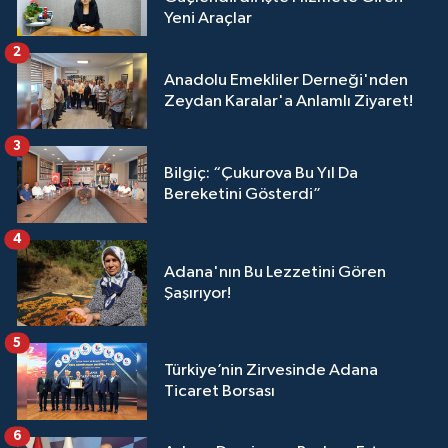
Yeni Araçlar
2
Anadolu Emekliler Derneği'nden
Zeydan Karalar'a Anlamlı Ziyaret!
3
Bilgiç: “Çukurova Bu Yıl Da
Bereketini Gösterdi”
4
Adana'nın Bu Lezzetini Gören
Şaşırıyor!
5
Türkiye’nin Zirvesinde Adana
Ticaret Borsası
6