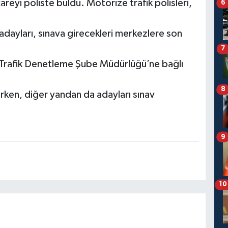
areyi poliste buldu. Motorize trafik polisleri,
6
n adayları, sınava girecekleri merkezlere son
7
 Trafik Denetleme Şube Müdürlüğü’ne bağlı
8
rken, diğer yandan da adayları sınav
9
10