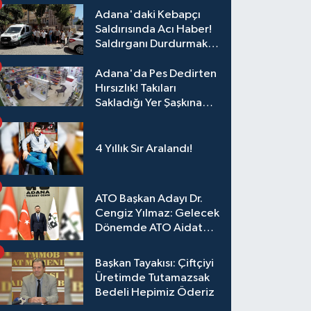
Adana'daki Kebapçı
Saldırısında Acı Haber!
Saldırganı Durdurmak
İsterken Hayatını
Kaybetti
Adana'da Pes Dedirten
Hırsızlık! Takıları
Sakladığı Yer Şaşkına
Çevirdi
4 Yıllık Sır Aralandı!
ATO Başkan Adayı Dr.
Cengiz Yılmaz: Gelecek
Dönemde ATO Aidat
Gelirleri Faize Değil,
Üyelerimize Ve
Başkan Tayakısı: Çiftçiyi
Adana'ya Yatırılacak
Üretimde Tutamazsak
Bedeli Hepimiz Öderiz