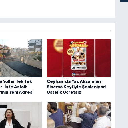
 Yollar Tek Tek
Ceyhan'da Yaz Akşamları
r! İşte Asfalt
Sinema Keyfiyle Şenleniyor!
ının Yeni Adresi
Üstelik Ücretsiz