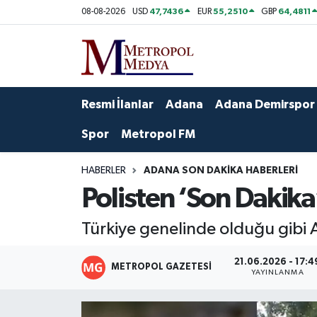
47,7436
55,2510
64,4811
08-08-2026
USD
EUR
GBP
Siyaset
Yazarlar
Seyhan Nöbetçi Eczaneler
Ekonomi
Foto Galeri
Seyhan Hava Durumu
Resmi İlanlar
Adana
Adana Demirspor
Sağlık
Videolar
Seyhan Trafik Yoğunluk Haritası
Spor
Metropol FM
Spor
Süper Lig Puan Durumu ve Fikstür
HABERLER
ADANA SON DAKIKA HABERLERI
Polisten ‘Son Dakika’
Özel Haberler
Tüm Manşetler
Türkiye genelinde olduğu gibi 
Yerel Yönetim
Son Dakika Haberleri
21.06.2026 - 17:4
METROPOL GAZETESI
Kültür-Sanat
Haber Arşivi
YAYINLANMA
Magazin