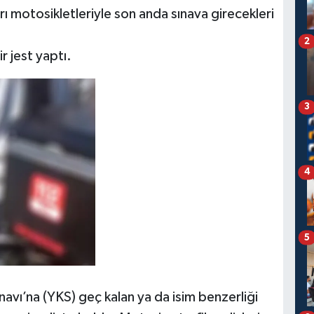
arı motosikletleriyle son anda sınava girecekleri
2
r jest yaptı.
3
4
5
vı’na (YKS) geç kalan ya da isim benzerliği