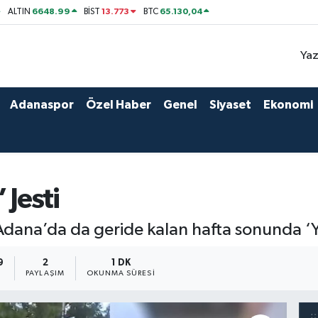
6648.99
13.773
65.130,04
ALTIN
BİST
BTC
Yaz
Adanaspor
Özel Haber
Genel
Siyaset
Ekonomi
 Jesti
Adana’da da geride kalan hafta sonunda ‘
9
2
1 DK
PAYLAŞIM
OKUNMA SÜRESI