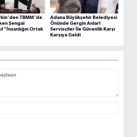
evkin'den TBMM'de
Adana Büyükşehir Belediyesi
ken Şengal
Önünde Gergin Anlar!
! "İnsanlığın Ortak
Servisçiler İle Güvenlik Karşı
Karşıya Geldi