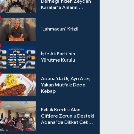
Derneği'nden Zeydan
Karalar'a Anlamlı
Ziyaret!
‘Lahmacun’ Krizi!
İşte Ak Parti’nin
Yürütme Kurulu
Adana’da Üç Ayrı Ateş
Yakan Mutfak: Dede
Kebap
Evlilik Kredisi Alan
Çiftlere Zorunlu Destek!
Adana'da Dikkat Çeken
Eğitim