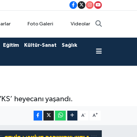
arlar
Foto Galeri
Videolar
Eğitim
Kültür-Sanat
Sağlık
YKS’ heyecanı yaşandı.
-
+
A
A