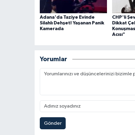
Adana'da Taziye Evinde
CHP'li Ş
Silahlı Dehşet! Yaşanan Panik
Dikkat Çe
Kamerada
Konuşması
Acısı"
Yorumlar
Gönder