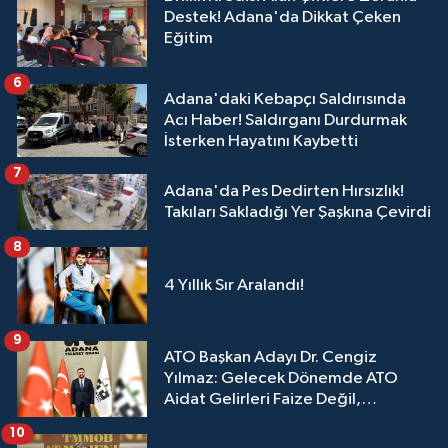
Destek! Adana'da Dikkat Çeken
Eğitim
6
Adana'daki Kebapçı Saldırısında
Acı Haber! Saldırganı Durdurmak
İsterken Hayatını Kaybetti
7
Adana'da Pes Dedirten Hırsızlık!
Takıları Sakladığı Yer Şaşkına Çevirdi
8
4 Yıllık Sır Aralandı!
9
ATO Başkan Adayı Dr. Cengiz
Yılmaz: Gelecek Dönemde ATO
Aidat Gelirleri Faize Değil,
Üyelerimize Ve Adana'ya Yatırılacak
10