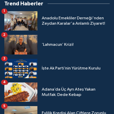
Trend Haberler
1
Anadolu Emekliler Derneği'nden
Zeydan Karalar'a Anlamlı Ziyaret!
2
‘Lahmacun’ Krizi!
3
İşte Ak Parti’nin Yürütme Kurulu
4
Adana’da Üç Ayrı Ateş Yakan
Mutfak: Dede Kebap
5
Evlilik Kredisi Alan Çiftlere Zorunlu