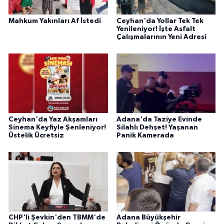
Mahkum Yakınları Af İstedi
Ceyhan'da Yollar Tek Tek
Yenileniyor! İşte Asfalt
Çalışmalarının Yeni Adresi
Ceyhan'da Yaz Akşamları
Adana'da Taziye Evinde
Sinema Keyfiyle Şenleniyor!
Silahlı Dehşet! Yaşanan
Üstelik Ücretsiz
Panik Kamerada
CHP'li Şevkin'den TBMM'de
Adana Büyükşehir