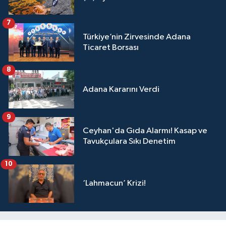
7
Türkiye’nin Zirvesinde Adana
Ticaret Borsası
8
Adana Kararını Verdi
9
Ceyhan'da Gıda Alarmı! Kasap ve
Tavukçulara Sıkı Denetim
10
‘Lahmacun’ Krizi!