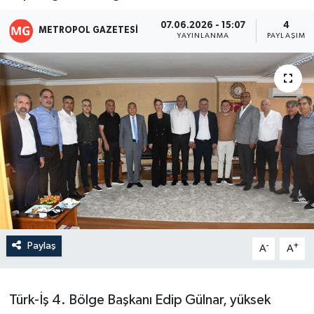
07.06.2026 - 15:07
4
METROPOL GAZETESI
YAYINLANMA
PAYLAŞIM
Paylaş
-
+
A
A
Türk-İş 4. Bölge Başkanı Edip Gülnar, yüksek