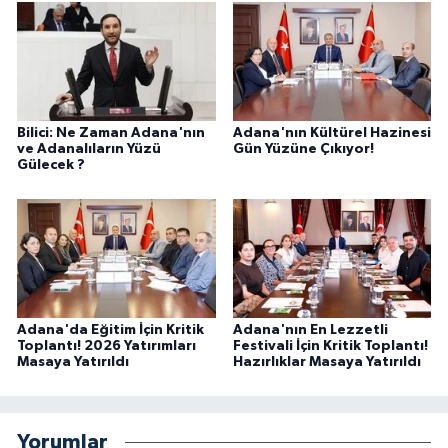
Bilici: Ne Zaman Adana'nın
Adana'nın Kültürel Hazinesi
ve Adanalıların Yüzü
Gün Yüzüne Çıkıyor!
Gülecek ?
Adana'da Eğitim İçin Kritik
Adana'nın En Lezzetli
Toplantı! 2026 Yatırımları
Festivali İçin Kritik Toplantı!
Masaya Yatırıldı
Hazırlıklar Masaya Yatırıldı
Yorumlar