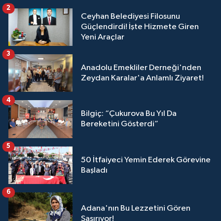
2
Ceyhan Belediyesi Filosunu
Güçlendirdi! İşte Hizmete Giren
Yeni Araçlar
3
Anadolu Emekliler Derneği'nden
Zeydan Karalar'a Anlamlı Ziyaret!
4
Bilgiç: “Çukurova Bu Yıl Da
Bereketini Gösterdi”
5
50 İtfaiyeci Yemin Ederek Görevine
Başladı
6
Adana'nın Bu Lezzetini Gören
Şaşırıyor!