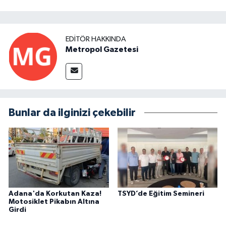
EDITÖR HAKKINDA
Metropol Gazetesi
Bunlar da ilginizi çekebilir
Adana'da Korkutan Kaza!
TSYD’de Eğitim Semineri
Motosiklet Pikabın Altına
Girdi