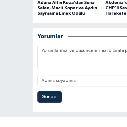
Adana Altın Koza’dan Suna
Akdeniz'd
Selen, Macit Koper ve Aydın
CHP'li Şev
Sayman’a Emek Ödülü
Harekete 
Yorumlar
Gönder