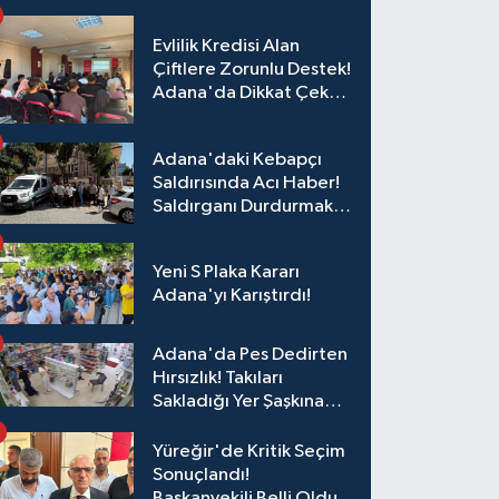
Evlilik Kredisi Alan
Çiftlere Zorunlu Destek!
Adana'da Dikkat Çeken
Eğitim
Adana'daki Kebapçı
Saldırısında Acı Haber!
Saldırganı Durdurmak
İsterken Hayatını
Kaybetti
Yeni S Plaka Kararı
Adana'yı Karıştırdı!
Adana'da Pes Dedirten
Hırsızlık! Takıları
Sakladığı Yer Şaşkına
Çevirdi
Yüreğir'de Kritik Seçim
Sonuçlandı!
Başkanvekili Belli Oldu