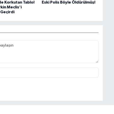
e Korkutan Tablo!
Eski Polis Böyle Öldürülmüş!
kin Meclis'i
Geçirdi