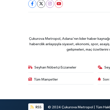
Çukurova Metropol, Adana'nın lider haber kaynağı ol
habercilik anlayışıyla siyaset, ekonomi, spor, asay
gelişmeleri, maç özetlerini
Seyhan Nöbetçi Eczaneler
Sey
Tüm Manşetler
Son 
RSS
© 2024 Çukurova Metropol | Tüm Haklar