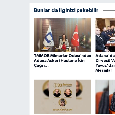
Bunlar da ilginizi çekebilir
TMMOB Mimarlar Odası’ndan
Adana'da 
Adana Askeri Hastane İçin
Zirvesi! V
Çağrı…
Yavuz'dan
Mesajlar