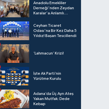
Anadolu Emekliler
Derneği'nden Zeydan
Karalar'a Anlamlı
Ziyaret!
Ceyhan Ticaret
Odası'na Bir Kez Daha 5
Yıldız! Başarı Tescillendi
‘Lahmacun’ Krizi!
İşte Ak Parti’nin
Yürütme Kurulu
Adana’da Üç Ayrı Ateş
Yakan Mutfak: Dede
Kebap