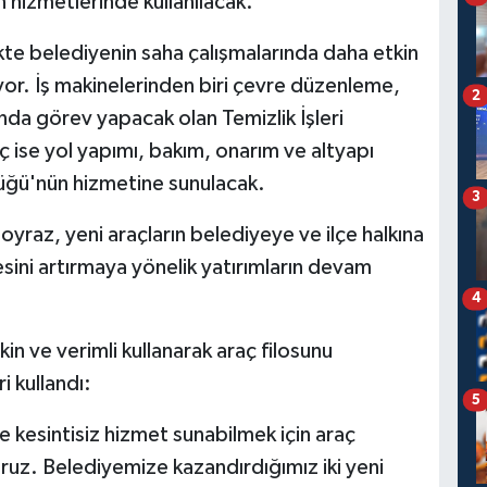
 hizmetlerinde kullanılacak.
ikte belediyenin saha çalışmalarında daha etkin
yor. İş makinelerinden biri çevre düzenleme,
2
nda görev yapacak olan Temizlik İşleri
 ise yol yapımı, bakım, onarım ve altyapı
lüğü'nün hizmetine sunulacak.
3
oyraz, yeni araçların belediyeye ve ilçe halkına
tesini artırmaya yönelik yatırımların devam
4
in ve verimli kullanarak araç filosunu
i kullandı:
5
ve kesintisiz hizmet sunabilmek için araç
z. Belediyemize kazandırdığımız iki yeni