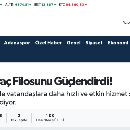
6574.81
13.887
64.360,53
ALTIN
BİST
BTC
Yaz
Adanaspor
Özel Haber
Genel
Siyaset
Ekonomi
raç Filosunu Güçlendirdi!
nde vatandaşlara daha hızlı ve etkin hizme
diyor.
28
2
1 DK
PAYLAŞIM
OKUNMA SÜRESI