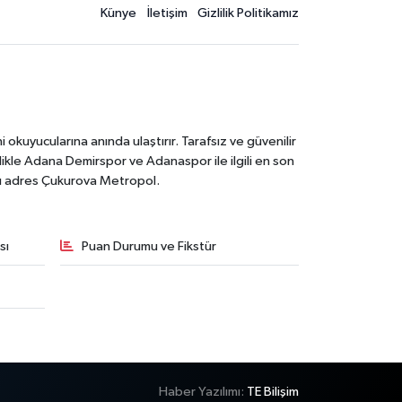
Künye
İletişim
Gizlilik Politikamız
kuyucularına anında ulaştırır. Tarafsız ve güvenilir
likle Adana Demirspor ve Adanaspor ile ilgili en son
ğru adres Çukurova Metropol.
sı
Puan Durumu ve Fikstür
Haber Yazılımı:
TE Bilişim