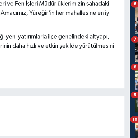
şleri ve Fen İşleri Müdürlüklerimizin sahadaki
6
 Amacımız, Yüreğir'in her mahallesine en iyi
ı yeni yatırımlarla ilçe genelindeki altyapı,
7
nin daha hızlı ve etkin şekilde yürütülmesini
8
9
10