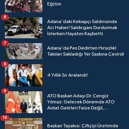
Eğitim
6
Adana'daki Kebapçı Saldırısında
Acı Haber! Saldırganı Durdurmak
İsterken Hayatını Kaybetti
7
Adana'da Pes Dedirten Hırsızlık!
Takıları Sakladığı Yer Şaşkına Çevirdi
8
4 Yıllık Sır Aralandı!
9
ATO Başkan Adayı Dr. Cengiz
Yılmaz: Gelecek Dönemde ATO
Aidat Gelirleri Faize Değil,
Üyelerimize Ve Adana'ya Yatırılacak
10
Başkan Tayakısı: Çiftçiyi Üretimde