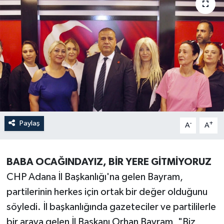
Paylaş
-
+
A
A
BABA OCAĞINDAYIZ, BİR YERE GİTMİYORUZ
CHP Adana İl Başkanlığı'na gelen Bayram,
partilerinin herkes için ortak bir değer olduğunu
söyledi. İl başkanlığında gazeteciler ve partililerle
bir araya gelen İl Başkanı Orhan Bayram, "Biz