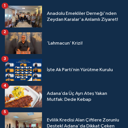
1
Anadolu Emekliler Derneği'nden
Zeydan Karalar'a Anlamlı Ziyaret!
2
‘Lahmacun’ Krizi!
3
İşte Ak Parti’nin Yürütme Kurulu
4
Adana’da Üç Ayrı Ateş Yakan
Mutfak: Dede Kebap
5
Evlilik Kredisi Alan Çiftlere Zorunlu
Destek! Adana'da Dikkat Çeken