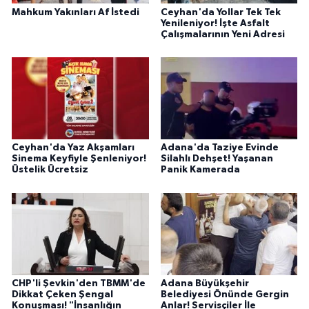
Mahkum Yakınları Af İstedi
Ceyhan'da Yollar Tek Tek
Yenileniyor! İşte Asfalt
Çalışmalarının Yeni Adresi
Ceyhan'da Yaz Akşamları
Adana'da Taziye Evinde
Sinema Keyfiyle Şenleniyor!
Silahlı Dehşet! Yaşanan
Üstelik Ücretsiz
Panik Kamerada
CHP'li Şevkin'den TBMM'de
Adana Büyükşehir
Dikkat Çeken Şengal
Belediyesi Önünde Gergin
Konuşması! "İnsanlığın
Anlar! Servisçiler İle