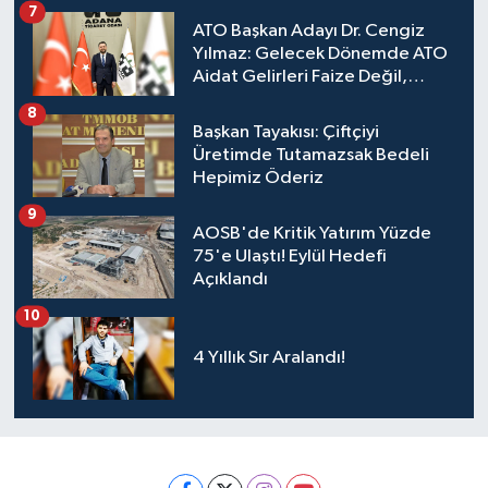
7
ATO Başkan Adayı Dr. Cengiz
Yılmaz: Gelecek Dönemde ATO
Aidat Gelirleri Faize Değil,
Üyelerimize Ve Adana'ya
8
Yatırılacak
Başkan Tayakısı: Çiftçiyi
Üretimde Tutamazsak Bedeli
Hepimiz Öderiz
9
AOSB'de Kritik Yatırım Yüzde
75'e Ulaştı! Eylül Hedefi
Açıklandı
10
4 Yıllık Sır Aralandı!