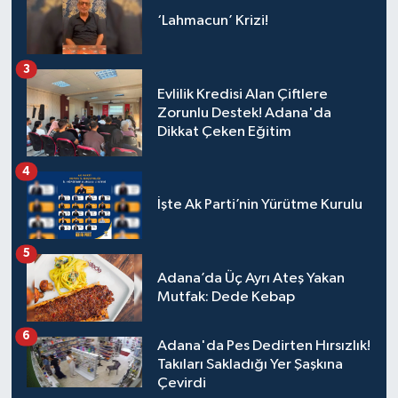
‘Lahmacun’ Krizi!
3
Evlilik Kredisi Alan Çiftlere
Zorunlu Destek! Adana'da
Dikkat Çeken Eğitim
4
İşte Ak Parti’nin Yürütme Kurulu
5
Adana’da Üç Ayrı Ateş Yakan
Mutfak: Dede Kebap
6
Adana'da Pes Dedirten Hırsızlık!
Takıları Sakladığı Yer Şaşkına
Çevirdi