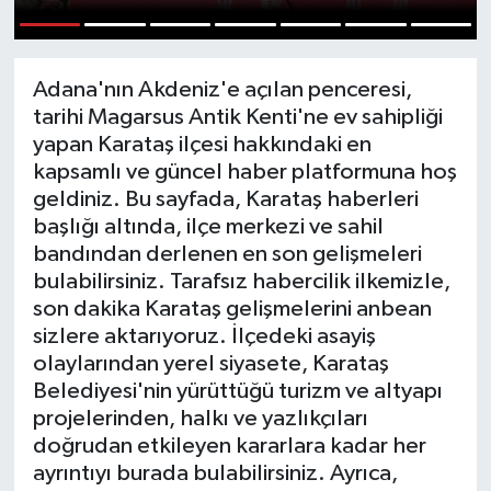
Resmi İlanlar
1
2
3
4
5
6
7
Adana'nın Akdeniz'e açılan penceresi,
tarihi Magarsus Antik Kenti'ne ev sahipliği
yapan Karataş ilçesi hakkındaki en
kapsamlı ve güncel haber platformuna hoş
geldiniz. Bu sayfada, Karataş haberleri
başlığı altında, ilçe merkezi ve sahil
bandından derlenen en son gelişmeleri
bulabilirsiniz. Tarafsız habercilik ilkemizle,
son dakika Karataş gelişmelerini anbean
sizlere aktarıyoruz. İlçedeki asayiş
olaylarından yerel siyasete, Karataş
Belediyesi'nin yürüttüğü turizm ve altyapı
projelerinden, halkı ve yazlıkçıları
doğrudan etkileyen kararlara kadar her
ayrıntıyı burada bulabilirsiniz. Ayrıca,