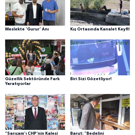
Meslekte ‘Gurur’ Anı
Kış Ortasında Kanalet Keyfi!
Güzellik Sektöründe Fark
Biri Sizi Gözetliyor!
Yaratıyorlar
"Sarıçam’ı CHP’nin Kalesi
Barut: "Bedelini