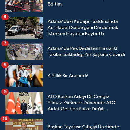
Eğitim
6
Adana'daki Kebapçı Saldırısında
Acı Haber! Saldırganı Durdurmak
İsterken Hayatını Kaybetti
7
Adana'da Pes Dedirten Hırsızlık!
Takıları Sakladığı Yer Şaşkına Çevirdi
8
4 Yıllık Sır Aralandı!
9
ATO Başkan Adayı Dr. Cengiz
Yılmaz: Gelecek Dönemde ATO
Aidat Gelirleri Faize Değil,
Üyelerimize Ve Adana'ya Yatırılacak
10
Başkan Tayakısı: Çiftçiyi Üretimde