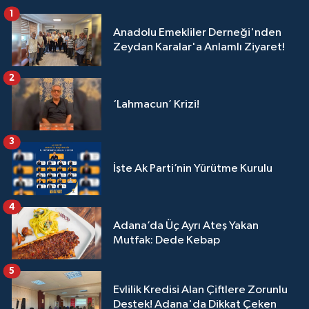
1
Anadolu Emekliler Derneği'nden
Zeydan Karalar'a Anlamlı Ziyaret!
2
‘Lahmacun’ Krizi!
3
İşte Ak Parti’nin Yürütme Kurulu
4
Adana’da Üç Ayrı Ateş Yakan
Mutfak: Dede Kebap
5
Evlilik Kredisi Alan Çiftlere Zorunlu
Destek! Adana'da Dikkat Çeken