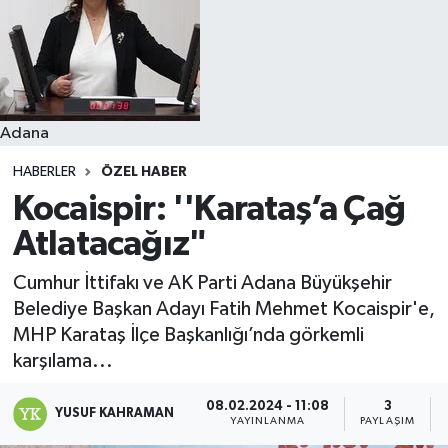
Resmi İlanlar
Adana
HABERLER
ÖZEL HABER
Kocaispir: ''Karataş’a Çağ
Atlatacağız"
Cumhur İttifakı ve AK Parti Adana Büyükşehir
Belediye Başkan Adayı Fatih Mehmet Kocaispir'e,
MHP Karataş İlçe Başkanlığı’nda görkemli
karşılama...
08.02.2024 - 11:08
3
YUSUF KAHRAMAN
YAYINLANMA
PAYLAŞIM