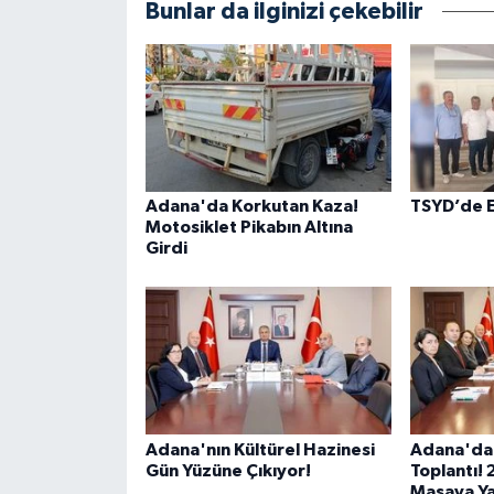
Bunlar da ilginizi çekebilir
Adana'da Korkutan Kaza!
TSYD’de E
Motosiklet Pikabın Altına
Girdi
Adana'nın Kültürel Hazinesi
Adana'da E
Gün Yüzüne Çıkıyor!
Toplantı! 
Masaya Yat