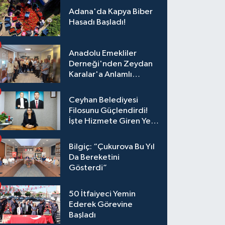
Adana'da Kapya Biber
Hasadı Başladı!
Anadolu Emekliler
Derneği'nden Zeydan
Karalar'a Anlamlı
Ziyaret!
Ceyhan Belediyesi
Filosunu Güçlendirdi!
İşte Hizmete Giren Yeni
Araçlar
Bilgiç: “Çukurova Bu Yıl
Da Bereketini
Gösterdi”
50 İtfaiyeci Yemin
Ederek Görevine
Başladı