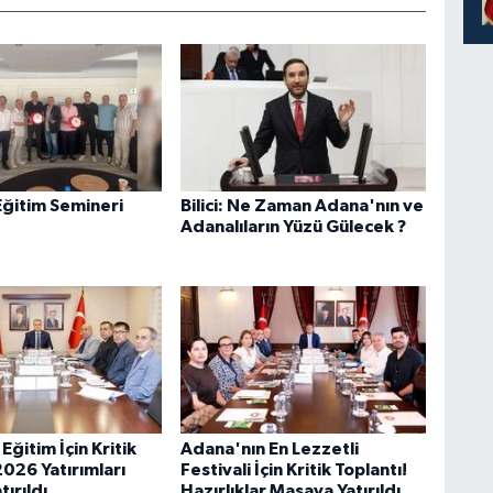
ğitim Semineri
Bilici: Ne Zaman Adana'nın ve
Adanalıların Yüzü Gülecek ?
ğitim İçin Kritik
Adana'nın En Lezzetli
2026 Yatırımları
Festivali İçin Kritik Toplantı!
ırıldı
Hazırlıklar Masaya Yatırıldı