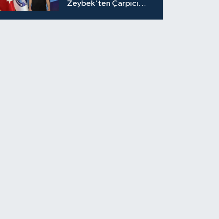
Zeybek'ten Çarpıcı
Çağrı: "Destek Olmazsa
Toparlanmak 10 Yıl
Sürer"