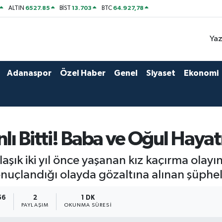
6527.85
13.703
64.927,78
ALTIN
BİST
BTC
Yaz
Adanaspor
Özel Haber
Genel
Siyaset
Ekonomi
nlı Bitti! Baba ve Oğul Hayat
aşık iki yıl önce yaşanan kız kaçırma olay
sonuçlandığı olayda gözaltına alınan şüphel
56
2
1 DK
PAYLAŞIM
OKUNMA SÜRESI