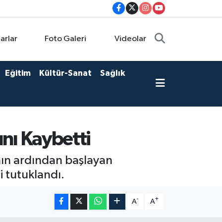
arlar
Foto Galeri
Videolar
Eğitim
Kültür-Sanat
Sağlık
ını Kaybetti
ının ardından başlayan
i tutuklandı.
-
+
A
A