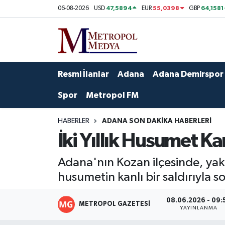
47,5894
55,0398
64,1581
06-08-2026
USD
EUR
GBP
Siyaset
Yazarlar
Seyhan Nöbetçi Eczaneler
Ekonomi
Foto Galeri
Seyhan Hava Durumu
Resmi İlanlar
Adana
Adana Demirspor
Sağlık
Videolar
Seyhan Trafik Yoğunluk Haritası
Spor
Metropol FM
Spor
Süper Lig Puan Durumu ve Fikstür
HABERLER
ADANA SON DAKIKA HABERLERI
İki Yıllık Husumet Ka
Özel Haberler
Tüm Manşetler
Adana'nın Kozan ilçesinde, yakl
Yerel Yönetim
Son Dakika Haberleri
husumetin kanlı bir saldırıyla 
Kültür-Sanat
Haber Arşivi
08.06.2026 - 09:
METROPOL GAZETESI
YAYINLANMA
Magazin