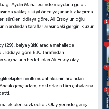
 bağlı Aydın Mahallesi'nde meydana geldi.
asında yaklaşık iki yıl önce yaşanan kız kaçırma
ri sürülen iddiaya göre, Ali Ersoy'un oğlu
2
ının ardından taraflar arasındaki gerginlik uzun
3
oy (29), balya yüklü araçla mahallede
radı. İddiaya göre E.K. tarafından
an saçmaların hedefi olan Ali Ersoy olay
4
lık ekiplerinin ilk müdahalesinin ardından
. Ancak genç adam, doktorların tüm çabalarına
5
betti.
ma ekipleri sevk edildi. Olay yerinde geniş