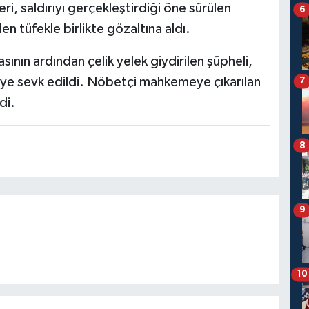
ri, saldırıyı gerçekleştirdiği öne sürülen
6
len tüfekle birlikte gözaltına aldı.
nın ardından çelik yelek giydirilen şüpheli,
yeye sevk edildi. Nöbetçi mahkemeye çıkarılan
7
di.
8
9
10