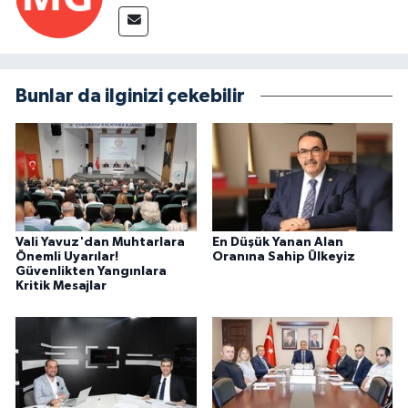
Bunlar da ilginizi çekebilir
Vali Yavuz'dan Muhtarlara
En Düşük Yanan Alan
Önemli Uyarılar!
Oranına Sahip Ülkeyiz
Güvenlikten Yangınlara
Kritik Mesajlar