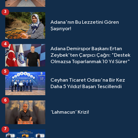
3
Adana'nın Bu Lezzetini Gören
Şaşırıyor!
4
Adana Demirspor Başkanı Ertan
Zeybek'ten Çarpıcı Çağrı: "Destek
Olmazsa Toparlanmak 10 Yıl Sürer"
5
Ceyhan Ticaret Odası'na Bir Kez
Daha 5 Yıldız! Başarı Tescillendi
6
‘Lahmacun’ Krizi!
7