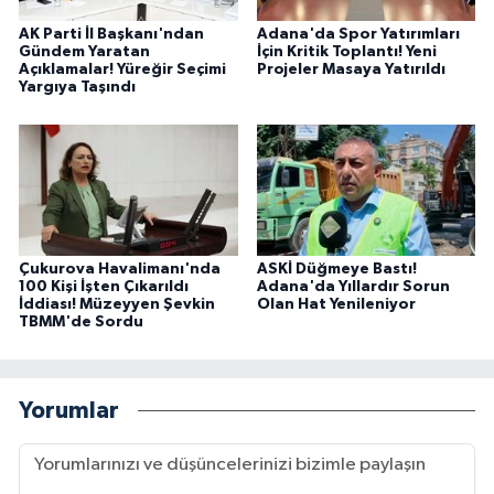
AK Parti İl Başkanı'ndan
Adana'da Spor Yatırımları
Gündem Yaratan
İçin Kritik Toplantı! Yeni
Açıklamalar! Yüreğir Seçimi
Projeler Masaya Yatırıldı
Yargıya Taşındı
Çukurova Havalimanı'nda
ASKİ Düğmeye Bastı!
100 Kişi İşten Çıkarıldı
Adana'da Yıllardır Sorun
İddiası! Müzeyyen Şevkin
Olan Hat Yenileniyor
TBMM'de Sordu
Yorumlar