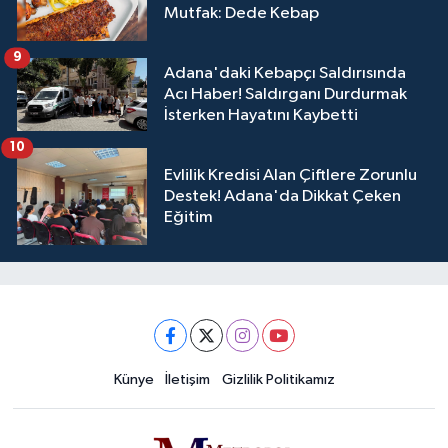
Mutfak: Dede Kebap
9
Adana'daki Kebapçı Saldırısında
Acı Haber! Saldırganı Durdurmak
İsterken Hayatını Kaybetti
10
Evlilik Kredisi Alan Çiftlere Zorunlu
Destek! Adana'da Dikkat Çeken
Eğitim
Künye
İletişim
Gizlilik Politikamız