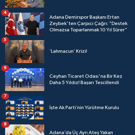
4
Adana Demirspor Başkanı Ertan
Zeybek'ten Çarpıcı Çağrı: "Destek
Olmazsa Toparlanmak 10 Yıl Sürer"
5
‘Lahmacun’ Krizi!
6
Ceyhan Ticaret Odası'na Bir Kez
Daha 5 Yıldız! Başarı Tescillendi
7
İşte Ak Parti’nin Yürütme Kurulu
8
Adana’da Üç Ayrı Ateş Yakan