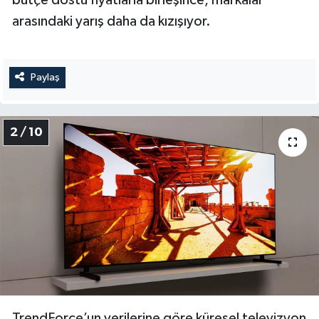
bütçe dostu fiyatlarla birleşince, markalar
arasındaki yarış daha da kızışıyor.
Paylaş
2 / 10
TrendForce’un verilerine göre küresel televizyon