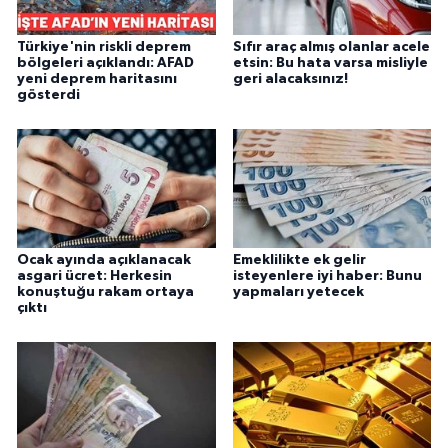
Türkiye'nin riskli deprem
Sıfır araç almış olanlar acele
bölgeleri açıklandı: AFAD
etsin: Bu hata varsa misliyle
yeni deprem haritasını
geri alacaksınız!
gösterdi
Ocak ayında açıklanacak
Emeklilikte ek gelir
asgari ücret: Herkesin
isteyenlere iyi haber: Bunu
konuştuğu rakam ortaya
yapmaları yetecek
çıktı