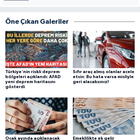
Öne Çıkan Galeriler
Türkiye'nin riskli deprem
Sıfır araç almış olanlar acele
bölgeleri açıklandı: AFAD
etsin: Bu hata varsa misliyle
yeni deprem haritasını
geri alacaksınız!
gösterdi
Ocak ayında açıklanacak
Emeklilikte ek gelir