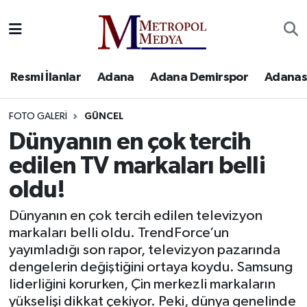
Siyaset
Yazarlar
Seyhan Nöbetçi Eczaneler
Resmi İlanlar
Adana
Adana Demirspor
Adanas
Ekonomi
Foto Galeri
Seyhan Hava Durumu
FOTO GALERI
GÜNCEL
Sağlık
Videolar
Seyhan Trafik Yoğunluk Haritası
Dünyanın en çok tercih
Spor
Süper Lig Puan Durumu ve Fikstür
edilen TV markaları belli
oldu!
Özel Haberler
Tüm Manşetler
Dünyanın en çok tercih edilen televizyon
Yerel Yönetim
Son Dakika Haberleri
markaları belli oldu. TrendForce’un
yayımladığı son rapor, televizyon pazarında
Kültür-Sanat
Haber Arşivi
dengelerin değiştiğini ortaya koydu. Samsung
liderliğini korurken, Çin merkezli markaların
Magazin
yükselişi dikkat çekiyor. Peki, dünya genelinde