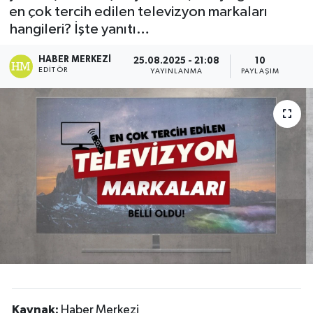
en çok tercih edilen televizyon markaları
Resmi İlanlar
hangileri? İşte yanıtı…
HABER MERKEZI
25.08.2025 - 21:08
10
EDITÖR
YAYINLANMA
PAYLAŞIM
Kaynak:
Haber Merkezi