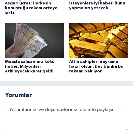
asgari ücret: Herkesin
isteyenlere iyi haber: Bunu
konuştuğu rakam ortaya
yapmaları yetecek
çıktı
Maaşla çalışanlara kötü
Altın sahipleri bayrama
haber: Milyonları
hazır olsun: Dev banka bu
etkileyecek karar geldi
rakamı bekliyor
Yorumlar