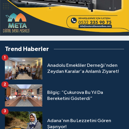
Trend Haberler
1
Anadolu Emekliler Derneği'nden
Zeydan Karalar'a Anlamlı Ziyaret!
2
Bilgiç: “Çukurova Bu Yıl Da
Bereketini Gösterdi”
3
Adana'nın Bu Lezzetini Gören
Şaşırıyor!