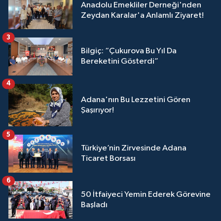
Anadolu Emekliler Derneği'nden
Zeydan Karalar'a Anlamlı Ziyaret!
3
Bilgiç: “Çukurova Bu Yıl Da
Bereketini Gösterdi”
4
Adana'nın Bu Lezzetini Gören
Şaşırıyor!
5
Türkiye’nin Zirvesinde Adana
Ticaret Borsası
6
50 İtfaiyeci Yemin Ederek Görevine
Başladı