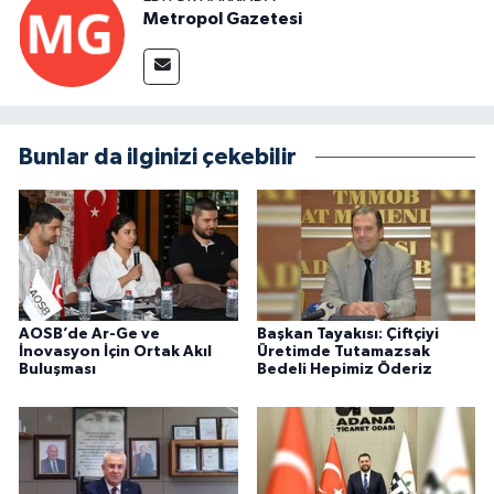
Metropol Gazetesi
Bunlar da ilginizi çekebilir
AOSB’de Ar-Ge ve
Başkan Tayakısı: Çiftçiyi
İnovasyon İçin Ortak Akıl
Üretimde Tutamazsak
Buluşması
Bedeli Hepimiz Öderiz