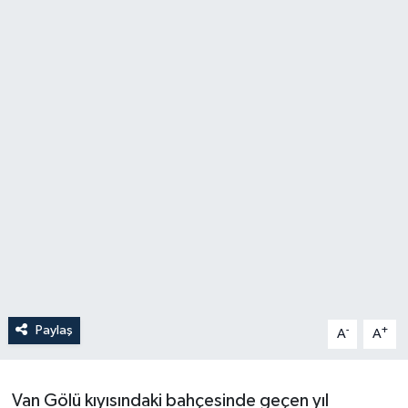
Paylaş
-
+
A
A
Van Gölü kıyısındaki bahçesinde geçen yıl