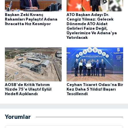
Başkan Zeki Kıvanç
ATO Başkan Adayı Dr.
Rakamları Paylaştı! Adana
Cengiz Yılmaz: Gelecek
İhracatta Hız Kesmiyor
Dönemde ATO Aidat
Gelirleri Faize Değil,
Üyelerimize Ve Adana'ya
Yatırılacak
AOSB'de Kritik Yatırım
Ceyhan Ticaret Odası'na Bir
Yüzde 75'e Ulaştı! Eylül
Kez Daha 5 Yıldız! Başarı
Hedefi Açıklandı
Tescillendi
Yorumlar