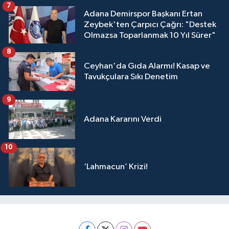
7
Adana Demirspor Başkanı Ertan
Zeybek'ten Çarpıcı Çağrı: "Destek
Olmazsa Toparlanmak 10 Yıl Sürer"
8
Ceyhan'da Gıda Alarmı! Kasap ve
Tavukçulara Sıkı Denetim
9
Adana Kararını Verdi
10
‘Lahmacun’ Krizi!