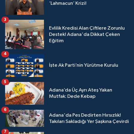
‘Lahmacun’ Krizi!
3
Evlilik Kredisi Alan Çiftlere Zorunlu
Destek! Adana'da Dikkat Çeken
Eğitim
4
İşte Ak Parti’nin Yürütme Kurulu
5
Adana’da Üç Ayrı Ateş Yakan
Mutfak: Dede Kebap
6
Adana'da Pes Dedirten Hırsızlık!
Takıları Sakladığı Yer Şaşkına Çevirdi
7