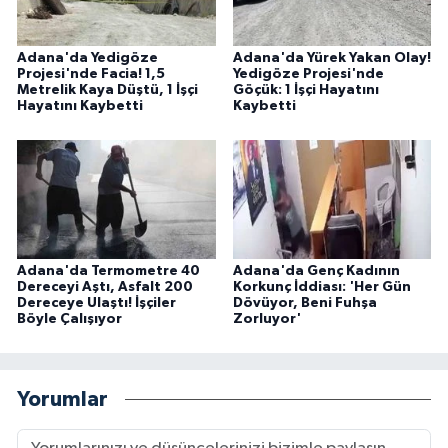
Adana'da Yedigöze
Adana'da Yürek Yakan Olay!
Projesi'nde Facia! 1,5
Yedigöze Projesi'nde
Metrelik Kaya Düştü, 1 İşçi
Göçük: 1 İşçi Hayatını
Hayatını Kaybetti
Kaybetti
Adana'da Termometre 40
Adana'da Genç Kadının
Dereceyi Aştı, Asfalt 200
Korkunç İddiası: 'Her Gün
Dereceye Ulaştı! İşçiler
Dövüyor, Beni Fuhşa
Böyle Çalışıyor
Zorluyor'
Yorumlar