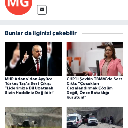
Bunlar da ilginizi çekebilir
MHP Adana'dan Ayyüce
CHP'li Şevkin TBMM'de Sert
Türkeş Taş'a Sert Çıkış:
Çıktı: "Çocukları
"Liderimize Dil Uzatmak
Cezalandırmak Çözüm
Sizin Haddiniz Değildir!"
Değil, Önce Bataklığı
Kurutun!"