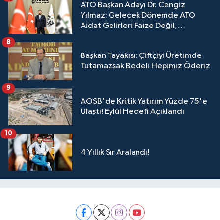
ATO Başkan Adayı Dr. Cengiz
Yılmaz: Gelecek Dönemde ATO
Aidat Gelirleri Faize Değil,
Üyelerimize Ve Adana'ya Yatırılacak
8
Başkan Tayakısı: Çiftçiyi Üretimde
Tutamazsak Bedeli Hepimiz Öderiz
9
AOSB'de Kritik Yatırım Yüzde 75'e
Ulaştı! Eylül Hedefi Açıklandı
10
4 Yıllık Sır Aralandı!