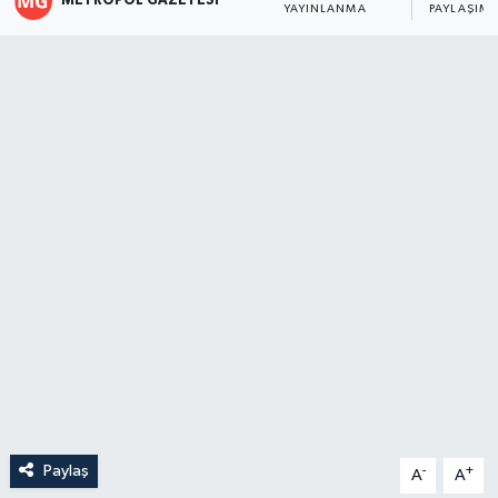
METROPOL GAZETESI
YAYINLANMA
PAYLAŞIM
Paylaş
-
+
A
A