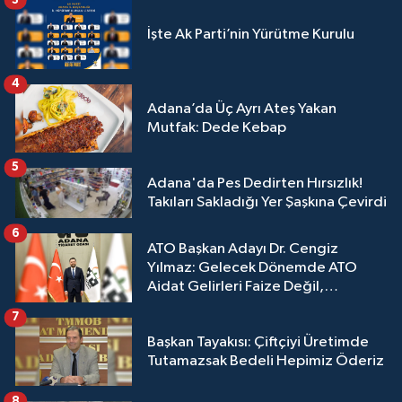
İşte Ak Parti’nin Yürütme Kurulu
4
Adana’da Üç Ayrı Ateş Yakan
Mutfak: Dede Kebap
5
Adana'da Pes Dedirten Hırsızlık!
Takıları Sakladığı Yer Şaşkına Çevirdi
6
ATO Başkan Adayı Dr. Cengiz
Yılmaz: Gelecek Dönemde ATO
Aidat Gelirleri Faize Değil,
Üyelerimize Ve Adana'ya Yatırılacak
7
Başkan Tayakısı: Çiftçiyi Üretimde
Tutamazsak Bedeli Hepimiz Öderiz
8