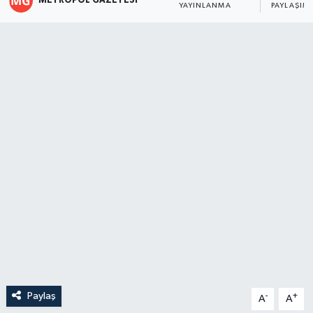
METROPOL GAZETESI
YAYINLANMA
PAYLAŞIM
Paylaş
-
+
A
A