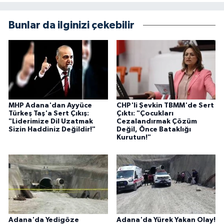
Bunlar da ilginizi çekebilir
MHP Adana'dan Ayyüce
CHP'li Şevkin TBMM'de Sert
Türkeş Taş'a Sert Çıkış:
Çıktı: "Çocukları
"Liderimize Dil Uzatmak
Cezalandırmak Çözüm
Sizin Haddiniz Değildir!"
Değil, Önce Bataklığı
Kurutun!"
Adana'da Yedigöze
Adana'da Yürek Yakan Olay!