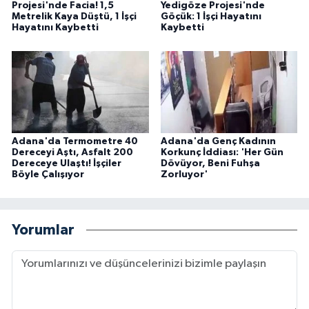
Projesi'nde Facia! 1,5
Yedigöze Projesi'nde
Metrelik Kaya Düştü, 1 İşçi
Göçük: 1 İşçi Hayatını
Hayatını Kaybetti
Kaybetti
Adana'da Termometre 40
Adana'da Genç Kadının
Dereceyi Aştı, Asfalt 200
Korkunç İddiası: 'Her Gün
Dereceye Ulaştı! İşçiler
Dövüyor, Beni Fuhşa
Böyle Çalışıyor
Zorluyor'
Yorumlar