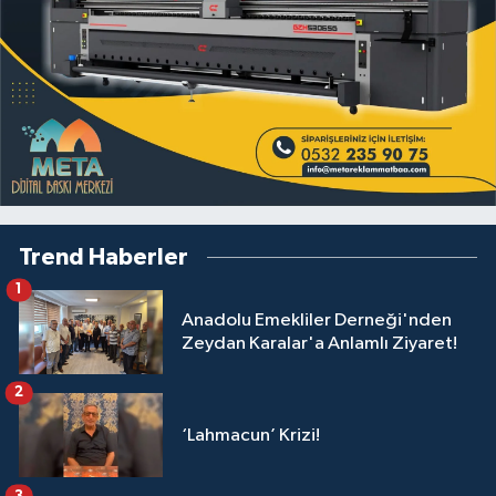
Trend Haberler
1
Anadolu Emekliler Derneği'nden
Zeydan Karalar'a Anlamlı Ziyaret!
2
‘Lahmacun’ Krizi!
3