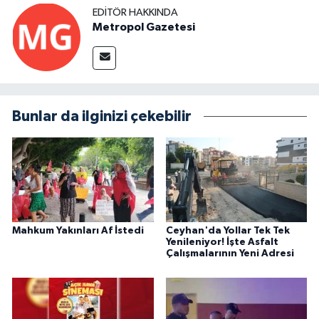
EDITÖR HAKKINDA
Metropol Gazetesi
Bunlar da ilginizi çekebilir
Mahkum Yakınları Af İstedi
Ceyhan'da Yollar Tek Tek
Yenileniyor! İşte Asfalt
Çalışmalarının Yeni Adresi