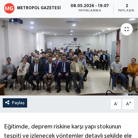
08.05.2026 - 19:07
2
METROPOL GAZETESI
YAYINLANMA
PAYLAŞIM
Paylaş
-
+
A
A
Eğitimde, deprem riskine karşı yapı stokunun
tespiti ve izlenecek yöntemler detaylı şekilde ele