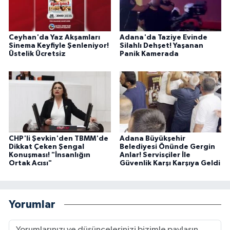
Ceyhan'da Yaz Akşamları
Adana'da Taziye Evinde
Sinema Keyfiyle Şenleniyor!
Silahlı Dehşet! Yaşanan
Üstelik Ücretsiz
Panik Kamerada
CHP'li Şevkin'den TBMM'de
Adana Büyükşehir
Dikkat Çeken Şengal
Belediyesi Önünde Gergin
Konuşması! "İnsanlığın
Anlar! Servisçiler İle
Ortak Acısı"
Güvenlik Karşı Karşıya Geldi
Yorumlar