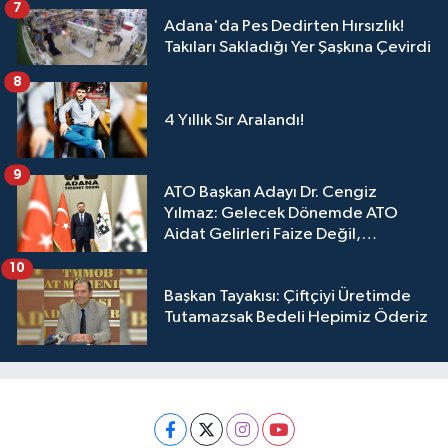
7
Adana'da Pes Dedirten Hırsızlık!
Takıları Sakladığı Yer Şaşkına Çevirdi
8
4 Yıllık Sır Aralandı!
9
ATO Başkan Adayı Dr. Cengiz
Yılmaz: Gelecek Dönemde ATO
Aidat Gelirleri Faize Değil,
Üyelerimize Ve Adana'ya Yatırılacak
10
Başkan Tayakısı: Çiftçiyi Üretimde
Tutamazsak Bedeli Hepimiz Öderiz