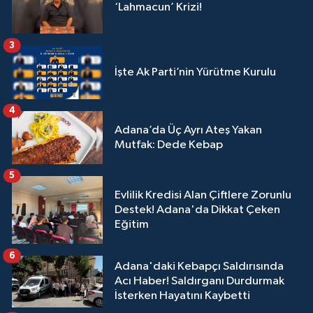
‘Lahmacun’ Krizi!
3
İşte Ak Parti’nin Yürütme Kurulu
4
Adana’da Üç Ayrı Ateş Yakan
Mutfak: Dede Kebap
5
Evlilik Kredisi Alan Çiftlere Zorunlu
Destek! Adana'da Dikkat Çeken
Eğitim
6
Adana'daki Kebapçı Saldırısında
Acı Haber! Saldırganı Durdurmak
İsterken Hayatını Kaybetti