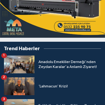
Trend Haberler
1
Anadolu Emekliler Derneği'nden
Zeydan Karalar'a Anlamlı Ziyaret!
2
‘Lahmacun’ Krizi!
3