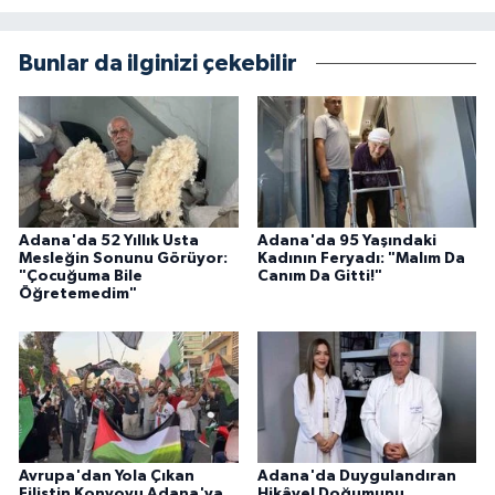
Bunlar da ilginizi çekebilir
Adana'da 52 Yıllık Usta
Adana'da 95 Yaşındaki
Mesleğin Sonunu Görüyor:
Kadının Feryadı: "Malım Da
"Çocuğuma Bile
Canım Da Gitti!"
Öğretemedim"
Avrupa'dan Yola Çıkan
Adana'da Duygulandıran
Filistin Konvoyu Adana'ya
Hikâye! Doğumunu