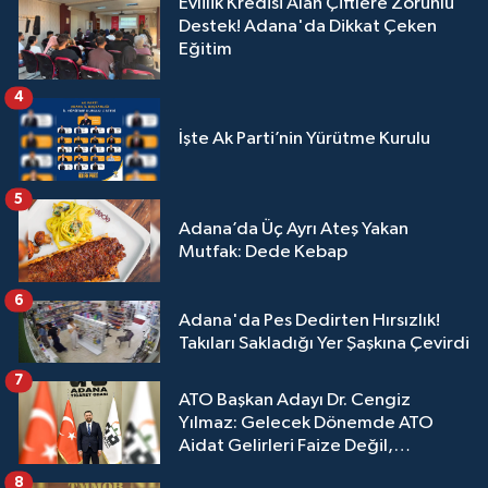
Evlilik Kredisi Alan Çiftlere Zorunlu
Destek! Adana'da Dikkat Çeken
Eğitim
4
İşte Ak Parti’nin Yürütme Kurulu
5
Adana’da Üç Ayrı Ateş Yakan
Mutfak: Dede Kebap
6
Adana'da Pes Dedirten Hırsızlık!
Takıları Sakladığı Yer Şaşkına Çevirdi
7
ATO Başkan Adayı Dr. Cengiz
Yılmaz: Gelecek Dönemde ATO
Aidat Gelirleri Faize Değil,
Üyelerimize Ve Adana'ya Yatırılacak
8