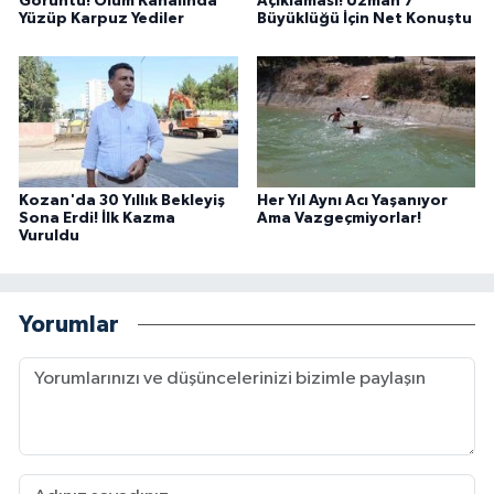
Görüntü! Ölüm Kanalında
Açıklaması! Uzman 7
Yüzüp Karpuz Yediler
Büyüklüğü İçin Net Konuştu
Kozan'da 30 Yıllık Bekleyiş
Her Yıl Aynı Acı Yaşanıyor
Sona Erdi! İlk Kazma
Ama Vazgeçmiyorlar!
Vuruldu
Yorumlar