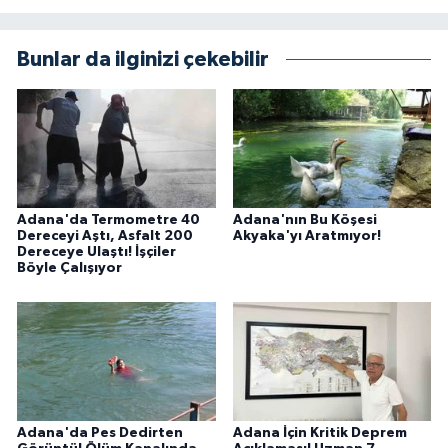
Bunlar da ilginizi çekebilir
Adana'da Termometre 40
Adana'nın Bu Köşesi
Dereceyi Aştı, Asfalt 200
Akyaka'yı Aratmıyor!
Dereceye Ulaştı! İşçiler
Böyle Çalışıyor
Adana'da Pes Dedirten
Adana İçin Kritik Deprem