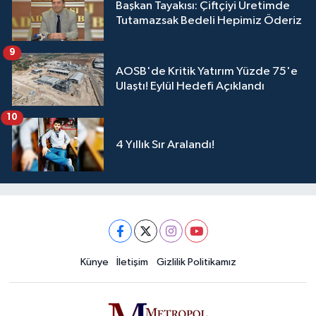
Başkan Tayakısı: Çiftçiyi Üretimde
Tutamazsak Bedeli Hepimiz Öderiz
9
AOSB'de Kritik Yatırım Yüzde 75'e
Ulaştı! Eylül Hedefi Açıklandı
10
4 Yıllık Sır Aralandı!
Künye
İletişim
Gizlilik Politikamız