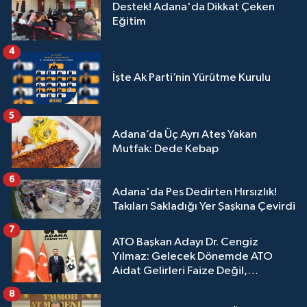
Destek! Adana'da Dikkat Çeken
Eğitim
4
İşte Ak Parti’nin Yürütme Kurulu
5
Adana’da Üç Ayrı Ateş Yakan
Mutfak: Dede Kebap
6
Adana'da Pes Dedirten Hırsızlık!
Takıları Sakladığı Yer Şaşkına Çevirdi
7
ATO Başkan Adayı Dr. Cengiz
Yılmaz: Gelecek Dönemde ATO
Aidat Gelirleri Faize Değil,
Üyelerimize Ve Adana'ya Yatırılacak
8