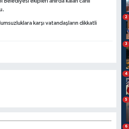
 Belediyesi ekipleri ahırda kalan canlı
u.
2
msuzluklara karşı vatandaşların dikkatli
3
4
5
6