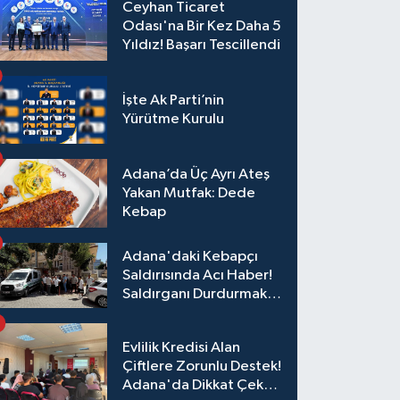
Ceyhan Ticaret
Odası'na Bir Kez Daha 5
Yıldız! Başarı Tescillendi
İşte Ak Parti’nin
Yürütme Kurulu
Adana’da Üç Ayrı Ateş
Yakan Mutfak: Dede
Kebap
Adana'daki Kebapçı
Saldırısında Acı Haber!
Saldırganı Durdurmak
İsterken Hayatını
Kaybetti
Evlilik Kredisi Alan
Çiftlere Zorunlu Destek!
Adana'da Dikkat Çeken