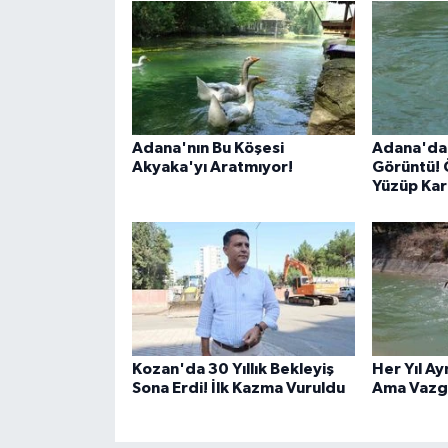
Adana'nın Bu Köşesi
Adana'da
Akyaka'yı Aratmıyor!
Görüntü! 
Yüzüp Kar
Kozan'da 30 Yıllık Bekleyiş
Her Yıl Ay
Sona Erdi! İlk Kazma Vuruldu
Ama Vazg