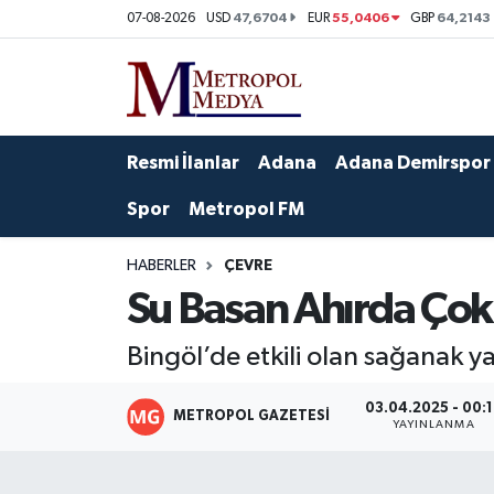
47,6704
55,0406
64,2143
07-08-2026
USD
EUR
GBP
Siyaset
Yazarlar
Seyhan Nöbetçi Eczaneler
Ekonomi
Foto Galeri
Seyhan Hava Durumu
Resmi İlanlar
Adana
Adana Demirspor
Sağlık
Videolar
Seyhan Trafik Yoğunluk Haritası
Spor
Metropol FM
Spor
Süper Lig Puan Durumu ve Fikstür
HABERLER
ÇEVRE
Su Basan Ahırda Çok
Özel Haberler
Tüm Manşetler
Bingöl’de etkili olan sağanak ya
Yerel Yönetim
Son Dakika Haberleri
03.04.2025 - 00:
METROPOL GAZETESI
Kültür-Sanat
Haber Arşivi
YAYINLANMA
Magazin