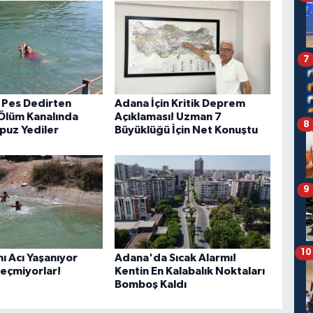
7
 Pes Dedirten
Adana İçin Kritik Deprem
Ölüm Kanalında
Açıklaması! Uzman 7
8
puz Yediler
Büyüklüğü İçin Net Konuştu
9
10
nı Acı Yaşanıyor
Adana'da Sıcak Alarmı!
eçmiyorlar!
Kentin En Kalabalık Noktaları
Bomboş Kaldı