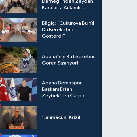
Derneği'nden Zeydan
Karalar'a Anlamlı
Ziyaret!
Bilgiç: “Çukurova Bu Yıl
Da Bereketini
Gösterdi”
Adana'nın Bu Lezzetini
Gören Şaşırıyor!
Adana Demirspor
Başkanı Ertan
Zeybek'ten Çarpıcı
Çağrı: "Destek Olmazsa
Toparlanmak 10 Yıl
Sürer"
‘Lahmacun’ Krizi!