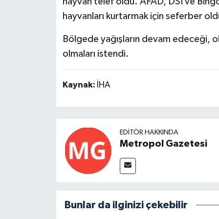
hayvan telef oldu. AFAD, DSİ ve Bingöl
hayvanları kurtarmak için seferber old
Bölgede yağışların devam edeceği, olu
olmaları istendi.
Kaynak:
İHA
EDITÖR HAKKINDA
Metropol Gazetesi
Bunlar da ilginizi çekebilir