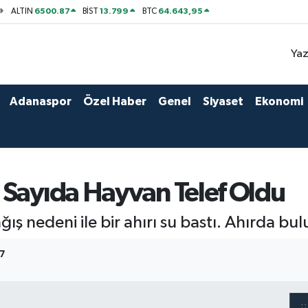
6500.87
13.799
64.643,95
ALTIN
BİST
BTC
Yaz
Adanaspor
Özel Haber
Genel
Siyaset
Ekonomi
 Sayıda Hayvan Telef Oldu
ğış nedeni ile bir ahırı su bastı. Ahırda b
17