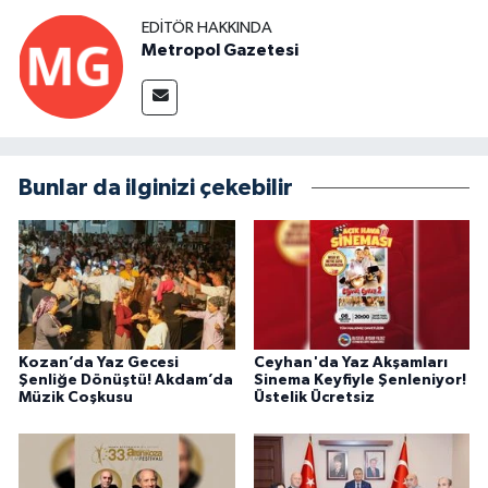
EDITÖR HAKKINDA
Metropol Gazetesi
Bunlar da ilginizi çekebilir
Kozan’da Yaz Gecesi
Ceyhan'da Yaz Akşamları
Şenliğe Dönüştü! Akdam’da
Sinema Keyfiyle Şenleniyor!
Müzik Coşkusu
Üstelik Ücretsiz