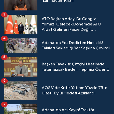
‘Lahmacun’ Krizi!
3
ATO Başkan Adayı Dr. Cengiz
Yılmaz: Gelecek Dönemde ATO
Aidat Gelirleri Faize Değil,
Üyelerimize Ve Adana'ya Yatırılacak
4
Adana'da Pes Dedirten Hırsızlık!
Takıları Sakladığı Yer Şaşkına Çevirdi
5
Başkan Tayakısı: Çiftçiyi Üretimde
Tutamazsak Bedeli Hepimiz Öderiz
6
AOSB'de Kritik Yatırım Yüzde 75'e
Ulaştı! Eylül Hedefi Açıklandı
7
Adana'da Acı Kayıp! Traktör