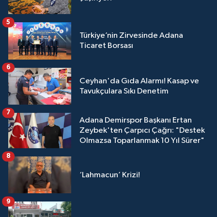
5
Türkiye’nin Zirvesinde Adana
Ticaret Borsası
6
Ceyhan'da Gıda Alarmı! Kasap ve
Tavukçulara Sıkı Denetim
7
Adana Demirspor Başkanı Ertan
Zeybek'ten Çarpıcı Çağrı: "Destek
Olmazsa Toparlanmak 10 Yıl Sürer"
8
‘Lahmacun’ Krizi!
9