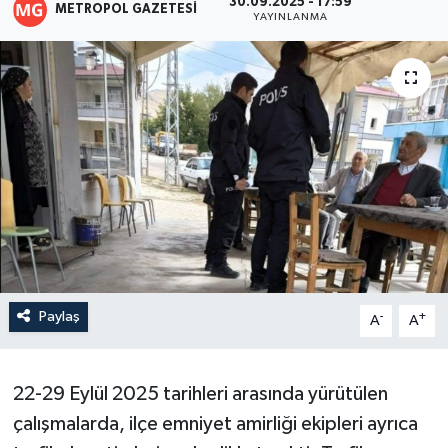
30.09.2025 - 17:59
METROPOL GAZETESI
YAYINLANMA
Paylaş
-
+
A
A
22-29 Eylül 2025 tarihleri arasında yürütülen
çalışmalarda, ilçe emniyet amirliği ekipleri ayrıca