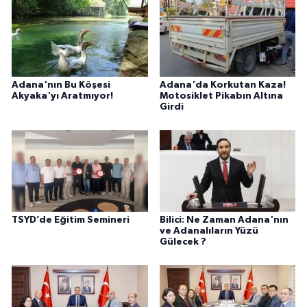
Adana'nın Bu Köşesi
Adana'da Korkutan Kaza!
Akyaka'yı Aratmıyor!
Motosiklet Pikabın Altına
Girdi
TSYD’de Eğitim Semineri
Bilici: Ne Zaman Adana'nın
ve Adanalıların Yüzü
Gülecek ?