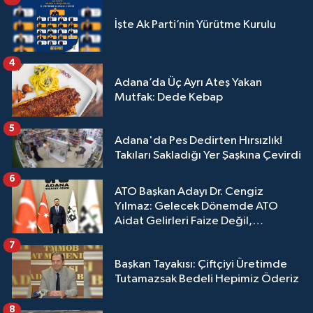
İşte Ak Parti’nin Yürütme Kurulu
4
Adana’da Üç Ayrı Ateş Yakan
Mutfak: Dede Kebap
5
Adana'da Pes Dedirten Hırsızlık!
Takıları Sakladığı Yer Şaşkına Çevirdi
6
ATO Başkan Adayı Dr. Cengiz
Yılmaz: Gelecek Dönemde ATO
Aidat Gelirleri Faize Değil,
Üyelerimize Ve Adana'ya Yatırılacak
7
Başkan Tayakısı: Çiftçiyi Üretimde
Tutamazsak Bedeli Hepimiz Öderiz
8