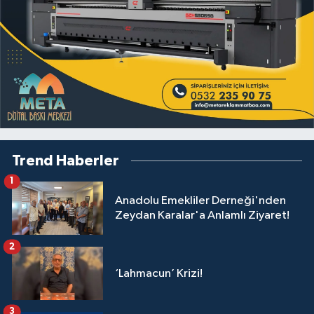
Trend Haberler
1
Anadolu Emekliler Derneği'nden
Zeydan Karalar'a Anlamlı Ziyaret!
2
‘Lahmacun’ Krizi!
3