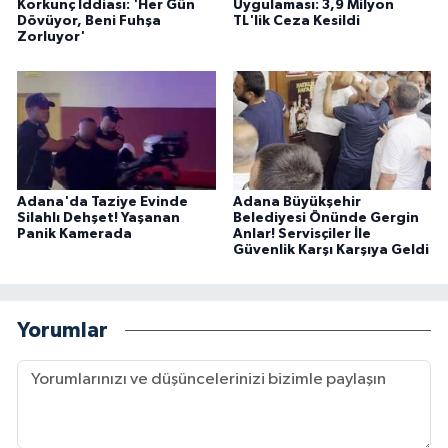
Korkunç İddiası: 'Her Gün
Uygulaması: 3,9 Milyon
Dövüyor, Beni Fuhşa
TL'lik Ceza Kesildi
Zorluyor'
Adana'da Taziye Evinde
Adana Büyükşehir
Silahlı Dehşet! Yaşanan
Belediyesi Önünde Gergin
Panik Kamerada
Anlar! Servisçiler İle
Güvenlik Karşı Karşıya Geldi
Yorumlar