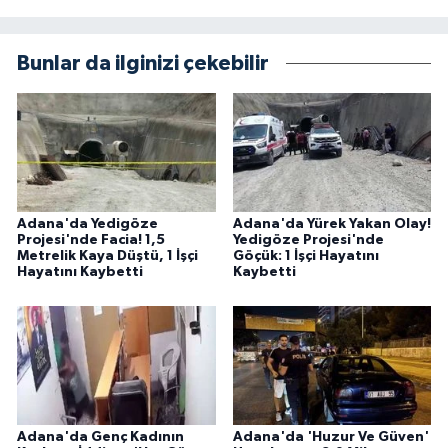
Bunlar da ilginizi çekebilir
Adana'da Yedigöze
Adana'da Yürek Yakan Olay!
Projesi'nde Facia! 1,5
Yedigöze Projesi'nde
Metrelik Kaya Düştü, 1 İşçi
Göçük: 1 İşçi Hayatını
Hayatını Kaybetti
Kaybetti
Adana'da Genç Kadının
Adana'da 'Huzur Ve Güven'