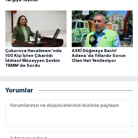
Yargıya Taşındı
Çukurova Havalimanı'nda
ASKİ Düğmeye Bastı!
100 Kişi İşten Çıkarıldı
Adana'da Yıllardır Sorun
İddiası! Müzeyyen Şevkin
Olan Hat Yenileniyor
TBMM'de Sordu
Yorumlar