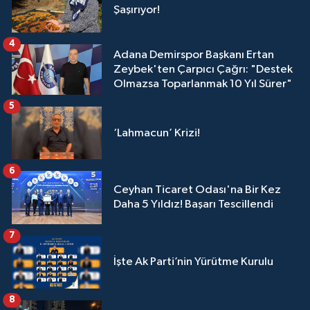
Şaşırıyor!
4
Adana Demirspor Başkanı Ertan
Zeybek'ten Çarpıcı Çağrı: "Destek
Olmazsa Toparlanmak 10 Yıl Sürer"
5
‘Lahmacun’ Krizi!
6
Ceyhan Ticaret Odası'na Bir Kez
Daha 5 Yıldız! Başarı Tescillendi
7
İşte Ak Parti’nin Yürütme Kurulu
8