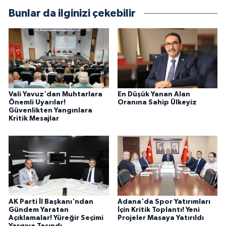
Bunlar da ilginizi çekebilir
Vali Yavuz'dan Muhtarlara
En Düşük Yanan Alan
Önemli Uyarılar!
Oranına Sahip Ülkeyiz
Güvenlikten Yangınlara
Kritik Mesajlar
AK Parti İl Başkanı'ndan
Adana'da Spor Yatırımları
Gündem Yaratan
İçin Kritik Toplantı! Yeni
Açıklamalar! Yüreğir Seçimi
Projeler Masaya Yatırıldı