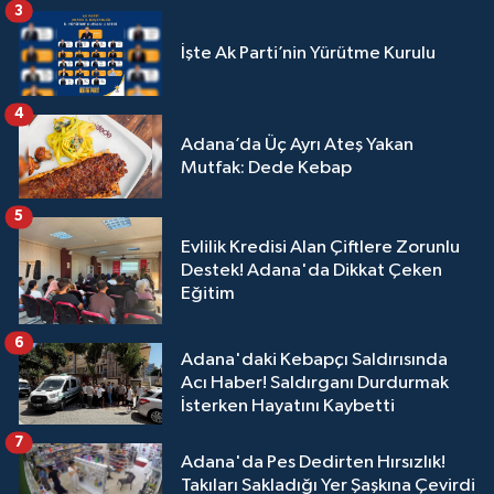
3
İşte Ak Parti’nin Yürütme Kurulu
4
Adana’da Üç Ayrı Ateş Yakan
Mutfak: Dede Kebap
5
Evlilik Kredisi Alan Çiftlere Zorunlu
Destek! Adana'da Dikkat Çeken
Eğitim
6
Adana'daki Kebapçı Saldırısında
Acı Haber! Saldırganı Durdurmak
İsterken Hayatını Kaybetti
7
Adana'da Pes Dedirten Hırsızlık!
Takıları Sakladığı Yer Şaşkına Çevirdi