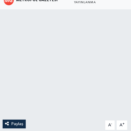
METROPOL GAZETESI
YAYINLANMA
Paylaş
-
+
A
A