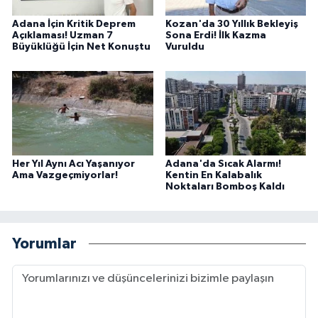
Adana İçin Kritik Deprem
Kozan'da 30 Yıllık Bekleyiş
Açıklaması! Uzman 7
Sona Erdi! İlk Kazma
Büyüklüğü İçin Net Konuştu
Vuruldu
Her Yıl Aynı Acı Yaşanıyor
Adana'da Sıcak Alarmı!
Ama Vazgeçmiyorlar!
Kentin En Kalabalık
Noktaları Bomboş Kaldı
Yorumlar