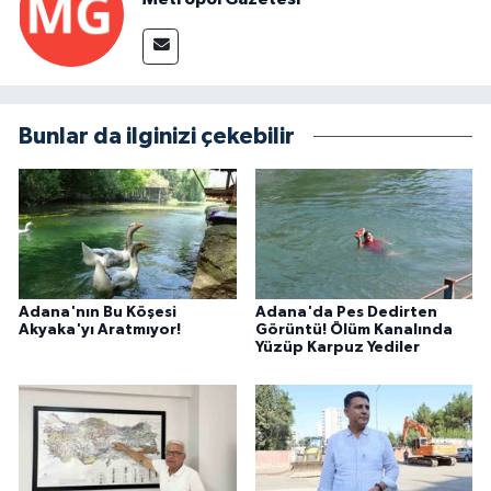
Bunlar da ilginizi çekebilir
Adana'nın Bu Köşesi
Adana'da Pes Dedirten
Akyaka'yı Aratmıyor!
Görüntü! Ölüm Kanalında
Yüzüp Karpuz Yediler