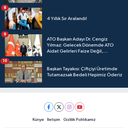
8
4 Yıllık Sır Aralandı!
9
ATO Başkan Adayı Dr. Cengiz
Yılmaz: Gelecek Dönemde ATO
Aidat Gelirleri Faize Değil,
Üyelerimize Ve Adana'ya Yatırılacak
10
Başkan Tayakısı: Çiftçiyi Üretimde
Tutamazsak Bedeli Hepimiz Öderiz
Künye
İletişim
Gizlilik Politikamız