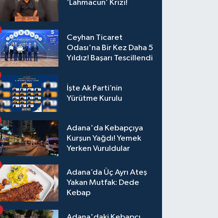
‘Lahmacun’ Krizi!
Ceyhan Ticaret
Odası'na Bir Kez Daha 5
Yıldız! Başarı Tescillendi
İşte Ak Parti’nin
Yürütme Kurulu
Adana'da Kebapçıya
Kurşun Yağdı! Yemek
Yerken Vuruldular
Adana’da Üç Ayrı Ateş
Yakan Mutfak: Dede
Kebap
Adana'daki Kebapçı