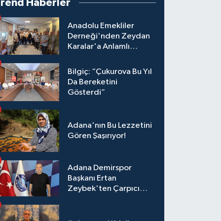
Trend Haberler
Anadolu Emekliler
Derneği'nden Zeydan
Karalar'a Anlamlı
Ziyaret!
Bilgiç: “Çukurova Bu Yıl
Da Bereketini
Gösterdi”
Adana'nın Bu Lezzetini
Gören Şaşırıyor!
Adana Demirspor
Başkanı Ertan
Zeybek'ten Çarpıcı
Çağrı: "Destek Olmazsa
Toparlanmak 10 Yıl
Sürer"