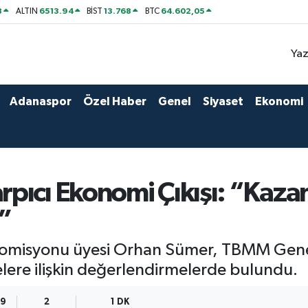
8
6513.94
13.768
64.602,05
ALTIN
BİST
BTC
Yaz
Adanaspor
Özel Haber
Genel
Siyaset
Ekonomi
pıcı Ekonomi Çıkışı: “Kaza
”
 Komisyonu üyesi Orhan Sümer, TBMM Gene
re ilişkin değerlendirmelerde bulundu.
49
2
1 DK