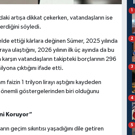
1
daki artışa dikkat çekerken, vatandaşların ise
rdiğini söyledi.
2
de ettiği kârlara değinen Sümer, 2025 yılında
aya ulaştığını, 2026 yılının ilk üç ayında da bu
a karşın vatandaşların takipteki borçlarının 296
3
ilyona çıktığını ifade etti.
faizin 1 trilyon lirayı aştığını kaydeden
 önemli göstergelerinden biri olduğunu
4
ini Koruyor”
5
ın geçim sıkıntısı yaşadığını dile getiren