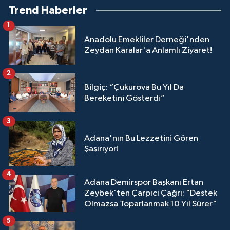
Trend Haberler
1
Anadolu Emekliler Derneği'nden
Zeydan Karalar'a Anlamlı Ziyaret!
2
Bilgiç: “Çukurova Bu Yıl Da
Bereketini Gösterdi”
3
Adana'nın Bu Lezzetini Gören
Şaşırıyor!
4
Adana Demirspor Başkanı Ertan
Zeybek'ten Çarpıcı Çağrı: "Destek
Olmazsa Toparlanmak 10 Yıl Sürer"
5