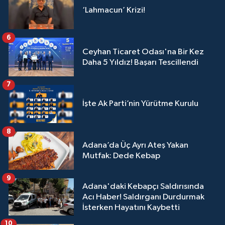
‘Lahmacun’ Krizi!
6
Ceyhan Ticaret Odası'na Bir Kez
Daha 5 Yıldız! Başarı Tescillendi
7
İşte Ak Parti’nin Yürütme Kurulu
8
Adana’da Üç Ayrı Ateş Yakan
Mutfak: Dede Kebap
9
Adana'daki Kebapçı Saldırısında
Acı Haber! Saldırganı Durdurmak
İsterken Hayatını Kaybetti
10