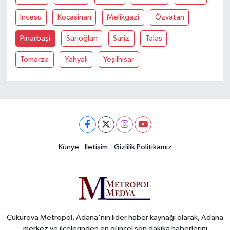
İncesu
Kocasinan
Melikgazi
Özvatan
Pinarbaşi
Sarioğlan
Sariz
Talas
Tomarza
Yahyali
Yeşilhisar
Künye
İletişim
Gizlilik Politikamız
Çukurova Metropol, Adana'nın lider haber kaynağı olarak, Adana
merkez ve ilçelerinden en güncel son dakika haberlerini