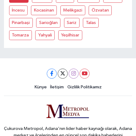
İncesu
Kocasinan
Melikgazi
Özvatan
Pinarbaşi
Sarioğlan
Sariz
Talas
Tomarza
Yahyali
Yeşilhisar
Künye
İletişim
Gizlilik Politikamız
Çukurova Metropol, Adana'nın lider haber kaynağı olarak, Adana
merkez ve ilçelerinden en güncel son dakika haberlerini