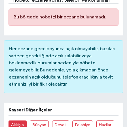
nöbetçi eczane adres, telefon ve konumları
Resmi İlanlar
Bu bölgede nöbetçi bir eczane bulunamadı.
Her eczane gece boyunca açık olmayabilir, bazıları
sadece gerektiğinde açık kalabilir veya
beklenmedik durumlar nedeniyle nöbete
gelemeyebilir. Bu nedenle, yola çıkmadan önce
eczanenin açık olduğunu telefon aracılığıyla teyit
etmeniz iyi bir fikir olacaktır.
Kayseri Diğer İlçeler
Akkişla
Bünyan
Develi
Felahiye
Hacilar