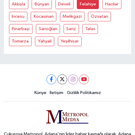
Akkişla
Bünyan
Develi
Felahiye
Hacilar
İncesu
Kocasinan
Melikgazi
Özvatan
Pinarbaşi
Sarioğlan
Sariz
Talas
Tomarza
Yahyali
Yeşilhisar
Künye
İletişim
Gizlilik Politikamız
Çukurova Metropol, Adana'nın lider haber kaynağı olarak, Adana