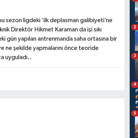
bu sezon ligdeki ‘ilk deplasman galibiyeti’ne
2
nik Direktör Hikmet Karaman da işi sıkı
ki gün yapılan antrenmanda saha ortasına bir
 ve ne şekilde yapmalarını önce teoride
3
ta uyguladı..
4
5