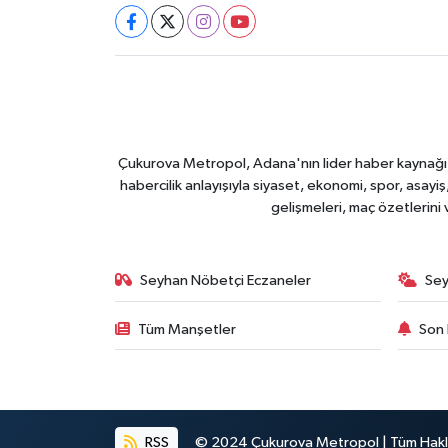
Çukurova Metropol, Adana'nın lider haber kaynağı ol
habercilik anlayışıyla siyaset, ekonomi, spor, asay
gelişmeleri, maç özetlerini
Seyhan Nöbetçi Eczaneler
Sey
Tüm Manşetler
Son 
RSS
© 2024 Çukurova Metropol | Tüm Haklar