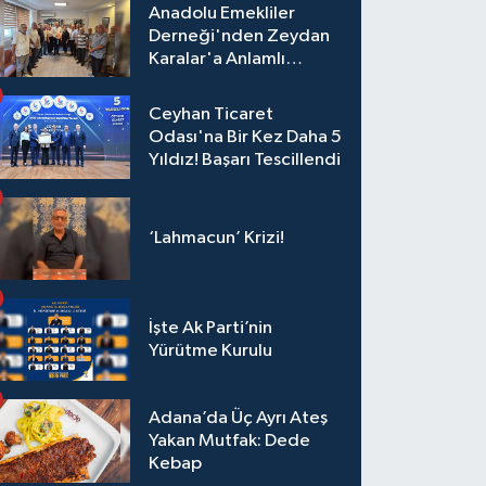
Anadolu Emekliler
Derneği'nden Zeydan
Karalar'a Anlamlı
Ziyaret!
Ceyhan Ticaret
Odası'na Bir Kez Daha 5
Yıldız! Başarı Tescillendi
‘Lahmacun’ Krizi!
İşte Ak Parti’nin
Yürütme Kurulu
Adana’da Üç Ayrı Ateş
Yakan Mutfak: Dede
Kebap