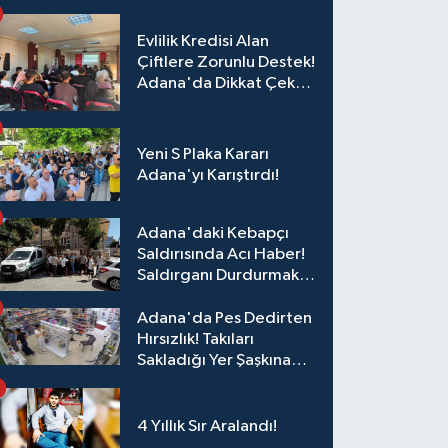
Evlilik Kredisi Alan
Çiftlere Zorunlu Destek!
Adana'da Dikkat Çeken
Eğitim
Yeni S Plaka Kararı
Adana'yı Karıştırdı!
Adana'daki Kebapçı
Saldırısında Acı Haber!
Saldırganı Durdurmak
İsterken Hayatını
Kaybetti
Adana'da Pes Dedirten
Hırsızlık! Takıları
Sakladığı Yer Şaşkına
Çevirdi
4 Yıllık Sır Aralandı!