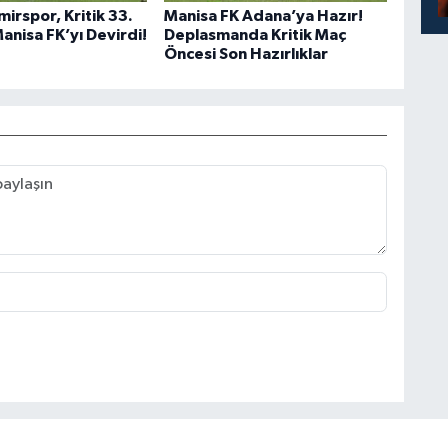
irspor, Kritik 33.
Manisa FK Adana’ya Hazır!
anisa FK’yı Devirdi!
Deplasmanda Kritik Maç
Öncesi Son Hazırlıklar