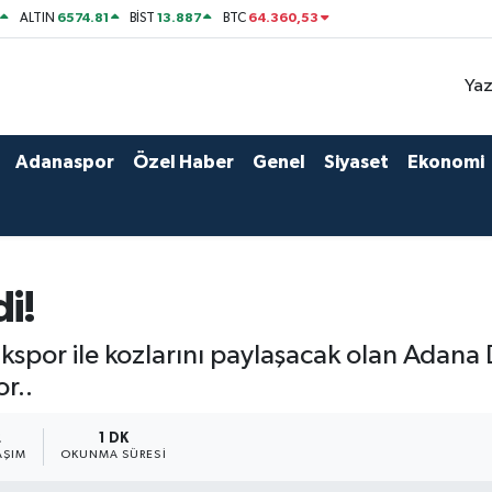
6574.81
13.887
64.360,53
ALTIN
BİST
BTC
Yaz
Adanaspor
Özel Haber
Genel
Siyaset
Ekonomi
i!
por ile kozlarını paylaşacak olan Adana 
r..
2
1 DK
AŞIM
OKUNMA SÜRESI