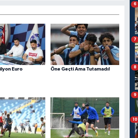
6
7
8
ilyon Euro
Öne Geçti Ama Tutamadı!
9
10