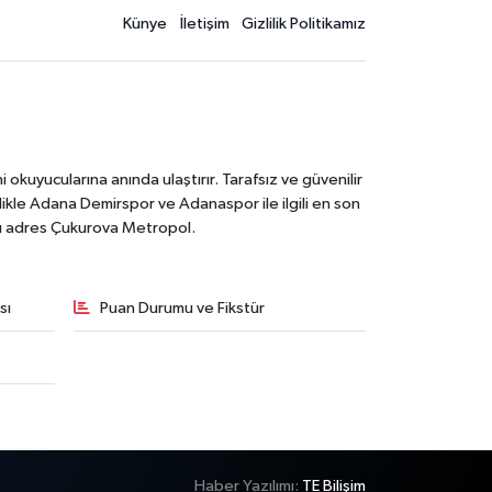
Künye
İletişim
Gizlilik Politikamız
kuyucularına anında ulaştırır. Tarafsız ve güvenilir
likle Adana Demirspor ve Adanaspor ile ilgili en son
ğru adres Çukurova Metropol.
sı
Puan Durumu ve Fikstür
Haber Yazılımı:
TE Bilişim