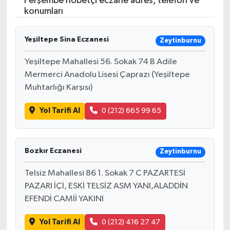
Perşembe nöbetçi eczane adres, telefon ve
konumları
Resmi İlanlar
Yeşiltepe Sina Eczanesi
Zeytinburnu
Yeşiltepe Mahallesi 56. Sokak 74 B Adile
Mermerci Anadolu Lisesi Çaprazı (Yeşiltepe
Muhtarlığı Karşısı)
Yol Tarifi Al
0 (212) 665 99 65
Bozkır Eczanesi
Zeytinburnu
Telsiz Mahallesi 86 1. Sokak 7 C PAZARTESİ
PAZARI İÇİ, ESKİ TELSİZ ASM YANI,ALADDİN
EFENDİ CAMİİ YAKINI
Yol Tarifi Al
0 (212) 416 27 47