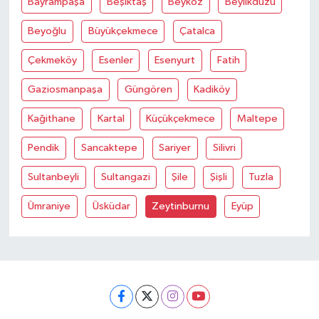
Bayrampaşa
Beşiktaş
Beykoz
Beylikdüzü
Beyoğlu
Büyükçekmece
Çatalca
Çekmeköy
Esenler
Esenyurt
Fatih
Gaziosmanpaşa
Güngören
Kadiköy
Kağithane
Kartal
Küçükçekmece
Maltepe
Pendik
Sancaktepe
Sariyer
Silivri
Sultanbeyli
Sultangazi
Şile
Şişli
Tuzla
Ümraniye
Üsküdar
Zeytinburnu
Eyüp