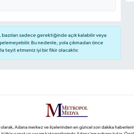
bazıları sadece gerektiğinde açık kalabilir veya
elemeyebilir. Bu nedenle, yola çıkmadan önce
teyit etmeniz iyi bir fikir olacaktır.
arak, Adana merkez ve ilçelerinden en güncel son dakika haberlerini o
iş, kültür-sanat ve yaşam kategorilerinde Adana'nın nabzını tutar. Özel