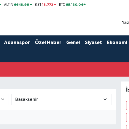
6648.99
13.773
65.130,04
ALTIN
BİST
BTC
Yaz
Adanaspor
Özel Haber
Genel
Siyaset
Ekonomi
İ