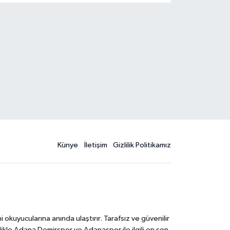
Künye
İletişim
Gizlilik Politikamız
kuyucularına anında ulaştırır. Tarafsız ve güvenilir
likle Adana Demirspor ve Adanaspor ile ilgili en son