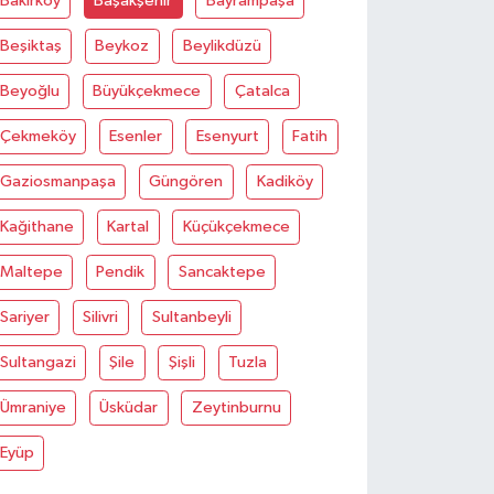
Bakirköy
Başakşehir
Bayrampaşa
Beşiktaş
Beykoz
Beylikdüzü
Beyoğlu
Büyükçekmece
Çatalca
Çekmeköy
Esenler
Esenyurt
Fatih
Gaziosmanpaşa
Güngören
Kadiköy
Kağithane
Kartal
Küçükçekmece
Maltepe
Pendik
Sancaktepe
Sariyer
Silivri
Sultanbeyli
Sultangazi
Şile
Şişli
Tuzla
Ümraniye
Üsküdar
Zeytinburnu
Eyüp