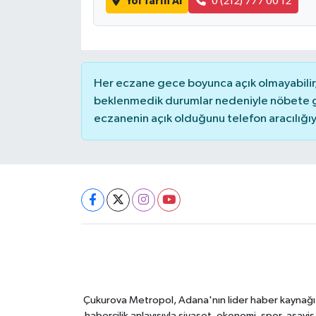
Yol Tarifi Al
0 (212) 777 00 12
Her eczane gece boyunca açık olmayabilir, 
beklenmedik durumlar nedeniyle nöbete g
eczanenin açık olduğunu telefon aracılığıyla 
Çukurova Metropol, Adana'nın lider haber kaynağı ol
habercilik anlayışıyla siyaset, ekonomi, spor, asay