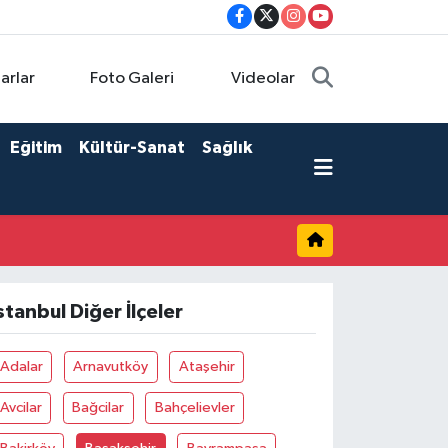
arlar
Foto Galeri
Videolar
Eğitim
Kültür-Sanat
Sağlık
stanbul Diğer İlçeler
Adalar
Arnavutköy
Ataşehir
Avcilar
Bağcilar
Bahçelievler