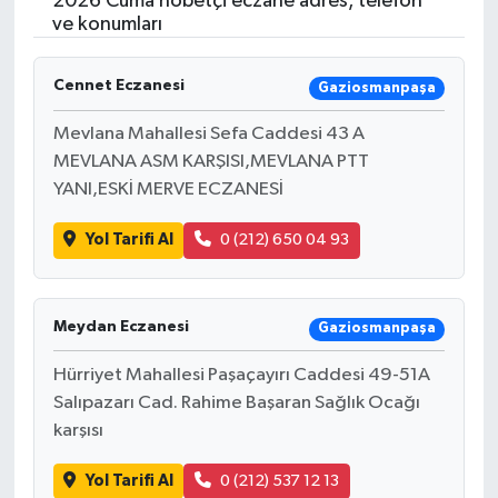
2026 Cuma nöbetçi eczane adres, telefon
ve konumları
Resmi İlanlar
Cennet Eczanesi
Gaziosmanpaşa
Mevlana Mahallesi Sefa Caddesi 43 A
MEVLANA ASM KARŞISI,MEVLANA PTT
YANI,ESKİ MERVE ECZANESİ
Yol Tarifi Al
0 (212) 650 04 93
Meydan Eczanesi
Gaziosmanpaşa
Hürriyet Mahallesi Paşaçayırı Caddesi 49-51A
Salıpazarı Cad. Rahime Başaran Sağlık Ocağı
karşısı
Yol Tarifi Al
0 (212) 537 12 13