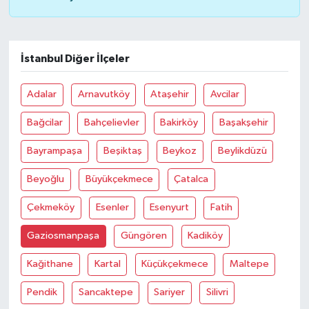
İstanbul Diğer İlçeler
Adalar
Arnavutköy
Ataşehir
Avcilar
Bağcilar
Bahçelievler
Bakirköy
Başakşehir
Bayrampaşa
Beşiktaş
Beykoz
Beylikdüzü
Beyoğlu
Büyükçekmece
Çatalca
Çekmeköy
Esenler
Esenyurt
Fatih
Gaziosmanpaşa
Güngören
Kadiköy
Kağithane
Kartal
Küçükçekmece
Maltepe
Pendik
Sancaktepe
Sariyer
Silivri