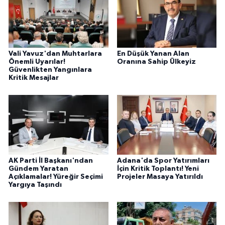
Vali Yavuz'dan Muhtarlara
En Düşük Yanan Alan
Önemli Uyarılar!
Oranına Sahip Ülkeyiz
Güvenlikten Yangınlara
Kritik Mesajlar
AK Parti İl Başkanı'ndan
Adana'da Spor Yatırımları
Gündem Yaratan
İçin Kritik Toplantı! Yeni
Açıklamalar! Yüreğir Seçimi
Projeler Masaya Yatırıldı
Yargıya Taşındı