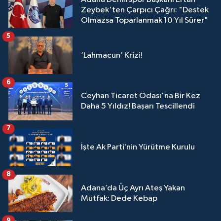
Zeybek'ten Çarpıcı Çağrı: "Destek
Olmazsa Toparlanmak 10 Yıl Sürer"
5
‘Lahmacun’ Krizi!
6
Ceyhan Ticaret Odası'na Bir Kez
Daha 5 Yıldız! Başarı Tescillendi
7
İşte Ak Parti’nin Yürütme Kurulu
8
Adana’da Üç Ayrı Ateş Yakan
Mutfak: Dede Kebap
9