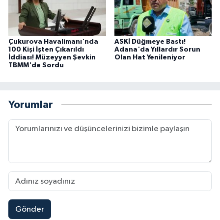
Çukurova Havalimanı'nda
ASKİ Düğmeye Bastı!
100 Kişi İşten Çıkarıldı
Adana'da Yıllardır Sorun
İddiası! Müzeyyen Şevkin
Olan Hat Yenileniyor
TBMM'de Sordu
Yorumlar
Gönder