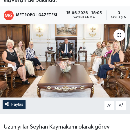
alışverişinde bulundu.
15.06.2026 - 18:05
3
METROPOL GAZETESI
YAYINLANMA
PAYLAŞIM
Paylaş
-
+
A
A
Uzun yıllar Seyhan Kaymakamı olarak görev