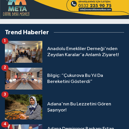
Trend Haberler
1
Anadolu Emekliler Derneği'nden
Zeydan Karalar'a Anlamlı Ziyaret!
2
Bilgiç: “Çukurova Bu Yıl Da
Bereketini Gösterdi”
3
Adana'nın Bu Lezzetini Gören
Şaşırıyor!
4
Adana Demirspor Başkanı Ertan