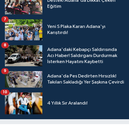
Destek! Adana'da Dikkat Çeken
Eğitim
7
Yeni S Plaka Kararı Adana'yı
Karıştırdı!
8
Adana'daki Kebapçı Saldırısında
Acı Haber! Saldırganı Durdurmak
İsterken Hayatını Kaybetti
9
Adana'da Pes Dedirten Hırsızlık!
Takıları Sakladığı Yer Şaşkına Çevirdi
10
4 Yıllık Sır Aralandı!