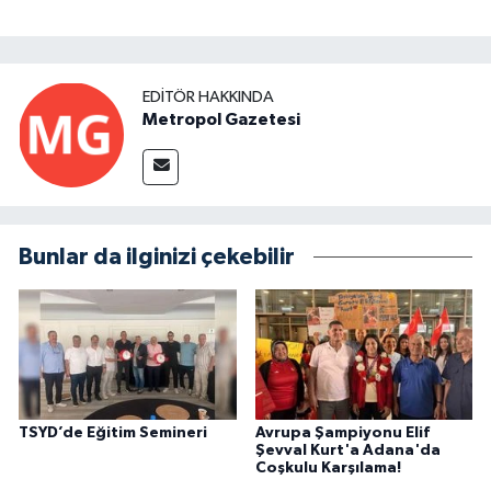
EDITÖR HAKKINDA
Metropol Gazetesi
Bunlar da ilginizi çekebilir
TSYD’de Eğitim Semineri
Avrupa Şampiyonu Elif
Şevval Kurt'a Adana'da
Coşkulu Karşılama!