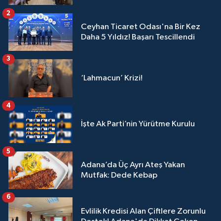
2
Ceyhan Ticaret Odası'na Bir Kez
Daha 5 Yıldız! Başarı Tescillendi
3
‘Lahmacun’ Krizi!
4
İşte Ak Parti’nin Yürütme Kurulu
5
Adana’da Üç Ayrı Ateş Yakan
Mutfak: Dede Kebap
6
Evlilik Kredisi Alan Çiftlere Zorunlu