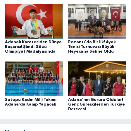
Adanalı Karateciden Dünya
Pozantı'da Bir İlk! Ayak
Başarısı! Şimdi Gözü
Tenisi Turnuvası Büyük
Olimpiyat Madalyasında
Heyecana Sahne Oldu
Sutopu Kadın Milli Takımı
Adana'nın Gururu Oldular!
Adana’da Kamp Yapacak
Genç Güreşçilerden Türkiye
Derecesi