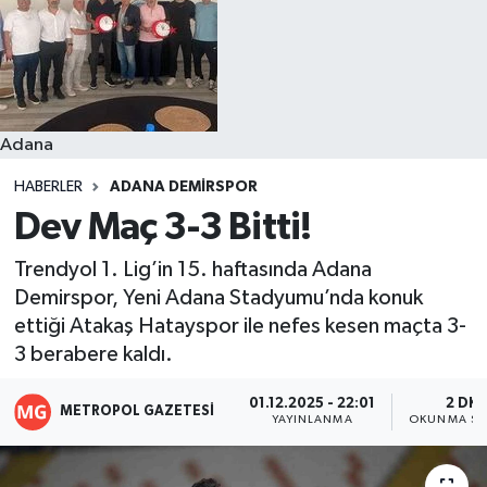
Resmi İlanlar
Adana
HABERLER
ADANA DEMIRSPOR
Dev Maç 3-3 Bitti!
Trendyol 1. Lig’in 15. haftasında Adana
Demirspor, Yeni Adana Stadyumu’nda konuk
ettiği Atakaş Hatayspor ile nefes kesen maçta 3-
3 berabere kaldı.
01.12.2025 - 22:01
2 DK
METROPOL GAZETESI
YAYINLANMA
OKUNMA SÜ