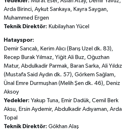
Yedekler:
Murat Eser, Aslan Atay, Demir Yavuz,
Arda Birinci, Aykut Sarıkaya, Kayra Saygan,
Muhammed Ergen
Teknik Direktör:
Kubilayhan Yücel
Hatayspor:
Demir Sarıcalı, Kerim Alıcı (Barış Uzel dk. 83),
Recep Burak Yılmaz, Yiğit Ali Buz, Oğuzhan
Matur, Abdulkadir Parmak, Baran Sarka, Ali Yıldız
(Mustafa Said Aydın dk. 57), Görkem Sağlam,
Ünal Emre Durmuşhan (Melih Şen dk. 46), Deniz
Aksoy
Yedekler:
Yakup Tuna, Emir Dadük, Cemil Berk
Aksu, Ersin Aydemir, Abdulkadir Adıyaman, Arda
Topal
Teknik Direktör:
Gökhan Alaş