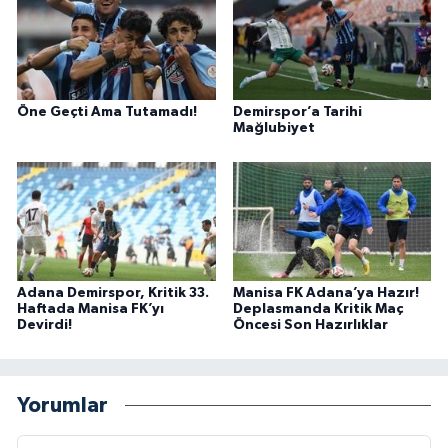
Öne Geçti Ama Tutamadı!
Demirspor’a Tarihi
Mağlubiyet
Adana Demirspor, Kritik 33.
Manisa FK Adana’ya Hazır!
Haftada Manisa FK’yı
Deplasmanda Kritik Maç
Devirdi!
Öncesi Son Hazırlıklar
Yorumlar