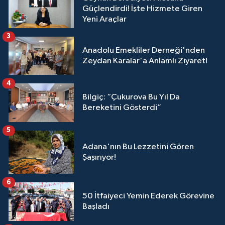
Güçlendirdi! İşte Hizmete Giren
Yeni Araçlar
3
Anadolu Emekliler Derneği'nden
Zeydan Karalar'a Anlamlı Ziyaret!
4
Bilgiç: “Çukurova Bu Yıl Da
Bereketini Gösterdi”
5
Adana'nın Bu Lezzetini Gören
Şaşırıyor!
6
50 İtfaiyeci Yemin Ederek Görevine
Başladı