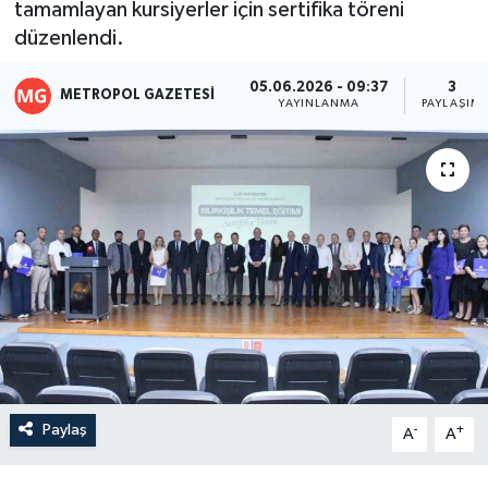
tamamlayan kursiyerler için sertifika töreni
düzenlendi.
05.06.2026 - 09:37
3
METROPOL GAZETESI
YAYINLANMA
PAYLAŞIM
Paylaş
-
+
A
A