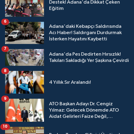
Destek! Adana'da Dikkat Çeken
Eğitim
6
Adana'daki Kebapçı Saldırısında
Acı Haber! Saldırganı Durdurmak
İsterken Hayatını Kaybetti
7
Adana'da Pes Dedirten Hırsızlık!
Takıları Sakladığı Yer Şaşkına Çevirdi
8
4 Yıllık Sır Aralandı!
9
ATO Başkan Adayı Dr. Cengiz
Yılmaz: Gelecek Dönemde ATO
Aidat Gelirleri Faize Değil,
Üyelerimize Ve Adana'ya Yatırılacak
10