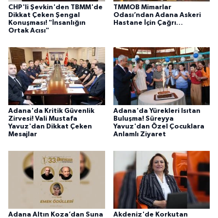
CHP'li Şevkin'den TBMM'de
TMMOB Mimarlar
Dikkat Çeken Şengal
Odası’ndan Adana Askeri
Konuşması! "İnsanlığın
Hastane İçin Çağrı…
Ortak Acısı"
Adana'da Kritik Güvenlik
Adana'da Yürekleri Isıtan
Zirvesi! Vali Mustafa
Buluşma! Süreyya
Yavuz'dan Dikkat Çeken
Yavuz'dan Özel Çocuklara
Mesajlar
Anlamlı Ziyaret
Adana Altın Koza’dan Suna
Akdeniz'de Korkutan