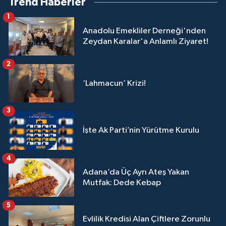
Trend Haberler
1
Anadolu Emekliler Derneği'nden
Zeydan Karalar'a Anlamlı Ziyaret!
2
‘Lahmacun’ Krizi!
3
İşte Ak Parti’nin Yürütme Kurulu
4
Adana’da Üç Ayrı Ateş Yakan
Mutfak: Dede Kebap
5
Evlilik Kredisi Alan Çiftlere Zorunlu