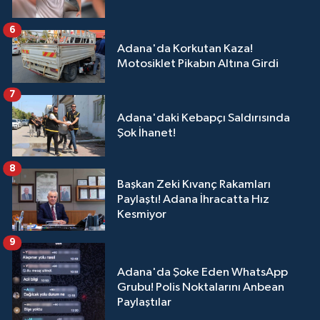
6
Adana'da Korkutan Kaza!
Motosiklet Pikabın Altına Girdi
7
Adana'daki Kebapçı Saldırısında
Şok İhanet!
8
Başkan Zeki Kıvanç Rakamları
Paylaştı! Adana İhracatta Hız
Kesmiyor
9
Adana'da Şoke Eden WhatsApp
Grubu! Polis Noktalarını Anbean
Paylaştılar