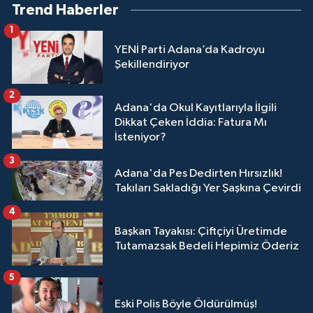
Trend Haberler
1
YENİ Parti Adana’da Kadroyu
Şekillendiriyor
2
Adana'da Okul Kayıtlarıyla İlgili
Dikkat Çeken İddia: Fatura Mı
İsteniyor?
3
Adana'da Pes Dedirten Hırsızlık!
Takıları Sakladığı Yer Şaşkına Çevirdi
4
Başkan Tayakısı: Çiftçiyi Üretimde
Tutamazsak Bedeli Hepimiz Öderiz
5
Eski Polis Böyle Öldürülmüş!