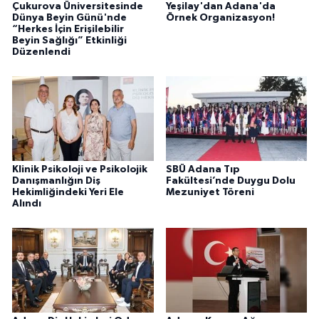
Çukurova Üniversitesinde
Yeşilay'dan Adana'da
Dünya Beyin Günü'nde
Örnek Organizasyon!
“Herkes İçin Erişilebilir
Beyin Sağlığı” Etkinliği
Düzenlendi
Klinik Psikoloji ve Psikolojik
SBÜ Adana Tıp
Danışmanlığın Diş
Fakültesi’nde Duygu Dolu
Hekimliğindeki Yeri Ele
Mezuniyet Töreni
Alındı