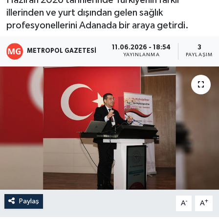
Haziran 2026 tarihlerinde Türkiyenin farklı
illerinden ve yurt dışından gelen sağlık
profesyonellerini Adanada bir araya getirdi.
11.06.2026 - 18:54
3
METROPOL GAZETESI
YAYINLANMA
PAYLAŞIM
Paylaş
-
+
A
A