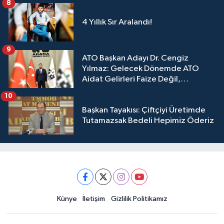
8
4 Yıllık Sır Aralandı!
9
ATO Başkan Adayı Dr. Cengiz
Yılmaz: Gelecek Dönemde ATO
Aidat Gelirleri Faize Değil,
Üyelerimize Ve Adana'ya Yatırılacak
10
Başkan Tayakısı: Çiftçiyi Üretimde
Tutamazsak Bedeli Hepimiz Öderiz
Künye
İletişim
Gizlilik Politikamız