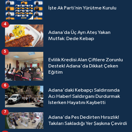
İşte Ak Parti’nin Yürütme Kurulu
4
Adana’da Üç Ayrı Ateş Yakan
Mutfak: Dede Kebap
5
Evlilik Kredisi Alan Çiftlere Zorunlu
Destek! Adana'da Dikkat Çeken
Eğitim
6
Adana'daki Kebapçı Saldırısında
Acı Haber! Saldırganı Durdurmak
İsterken Hayatını Kaybetti
7
Adana'da Pes Dedirten Hırsızlık!
Takıları Sakladığı Yer Şaşkına Çevirdi