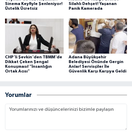
Sinema Keyfiyle Şenleniyor!
Silahlı Dehşet! Yaşanan
Üstelik Ücretsiz
Panik Kamerada
CHP'li Şevkin'den TBMM'de
Adana Büyükşehir
Dikkat Çeken Şengal
Belediyesi Önünde Gergin
Konuşması! "İnsanlığın
Anlar! Servisçiler İle
Ortak Acısı"
Güvenlik Karşı Karşıya Geldi
Yorumlar