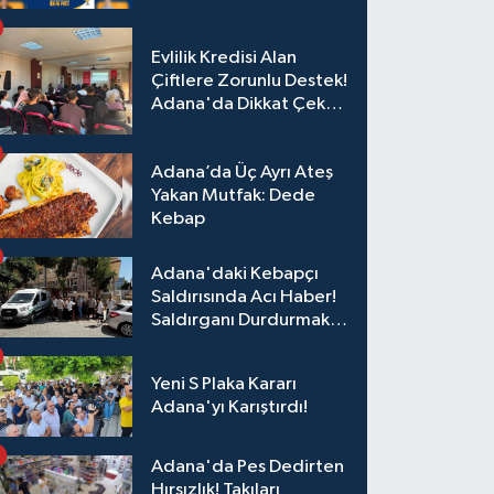
Evlilik Kredisi Alan
Çiftlere Zorunlu Destek!
Adana'da Dikkat Çeken
Eğitim
Adana’da Üç Ayrı Ateş
Yakan Mutfak: Dede
Kebap
Adana'daki Kebapçı
Saldırısında Acı Haber!
Saldırganı Durdurmak
İsterken Hayatını
Kaybetti
Yeni S Plaka Kararı
Adana'yı Karıştırdı!
Adana'da Pes Dedirten
Hırsızlık! Takıları