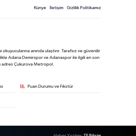
Künye
İletişim
Gizlilik Politikamız
kuyucularına anında ulaştırır. Tarafsız ve güvenilir
likle Adana Demirspor ve Adanaspor ile ilgili en son
ğru adres Çukurova Metropol.
sı
Puan Durumu ve Fikstür
Haber Yazılımı:
TE Bilişim