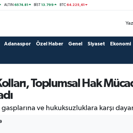
6574.81
13.799
64.225,61
ALTIN
BİST
BTC
Yaz
Adanaspor
Özel Haber
Genel
Siyaset
Ekonomi
Kolları, Toplumsal Hak Müca
adı
k gasplarına ve hukuksuzluklara karşı daya
29