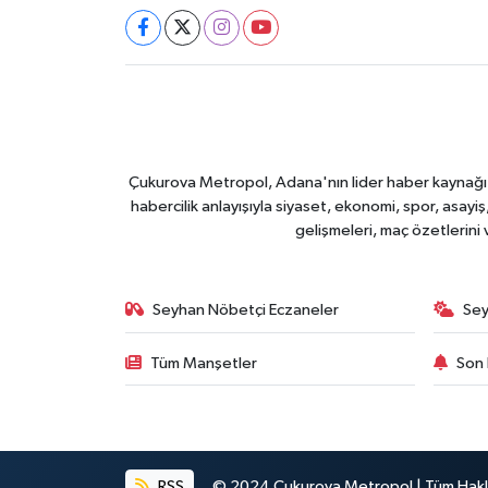
Çukurova Metropol, Adana'nın lider haber kaynağı ol
habercilik anlayışıyla siyaset, ekonomi, spor, asay
gelişmeleri, maç özetlerini
Seyhan Nöbetçi Eczaneler
Sey
Tüm Manşetler
Son 
RSS
© 2024 Çukurova Metropol | Tüm Haklar