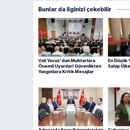
Bunlar da ilginizi çekebilir
Vali Yavuz'dan Muhtarlara
En Düşük 
Önemli Uyarılar! Güvenlikten
Sahip Ülk
Yangınlara Kritik Mesajlar