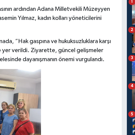
1
asının ardından Adana Milletvekili Müzeyyen
min Yılmaz, kadın kolları yöneticilerini
2
amada, “Hak gaspına ve hukuksuzluklara karşı
yer verildi. Ziyarette, güncel gelişmeler
3
adelesinde dayanışmanın önemi vurgulandı.
4
5