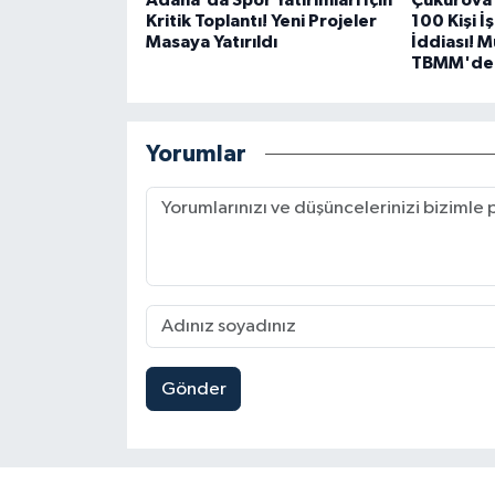
Adana'da Spor Yatırımları İçin
Çukurova 
Kritik Toplantı! Yeni Projeler
100 Kişi İ
Masaya Yatırıldı
İddiası! 
TBMM'de
Yorumlar
Gönder