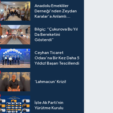
Anadolu Emekliler
Derneği'nden Zeydan
Karalar'a Anlamlı
Ziyaret!
Bilgiç: “Çukurova Bu Yıl
Da Bereketini
Gösterdi”
Ceyhan Ticaret
Odası'na Bir Kez Daha 5
Yıldız! Başarı Tescillendi
‘Lahmacun’ Krizi!
İşte Ak Parti’nin
Yürütme Kurulu