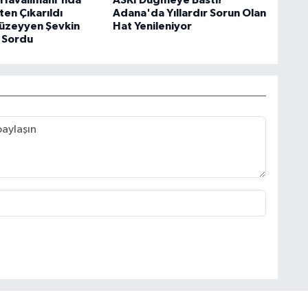
Havalimanı'nda
ASKİ Düğmeye Bastı!
şten Çıkarıldı
Adana'da Yıllardır Sorun Olan
Müzeyyen Şevkin
Hat Yenileniyor
 Sordu