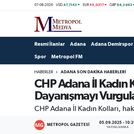
47,7143
55,0317
64,2463
07-08-2026
USD
EUR
GBP
Siyaset
Yazarlar
Seyhan Nöbetçi Eczaneler
Ekonomi
Foto Galeri
Seyhan Hava Durumu
Resmi İlanlar
Adana
Adana Demirspor
Sağlık
Videolar
Seyhan Trafik Yoğunluk Haritası
Spor
Metropol FM
Spor
Süper Lig Puan Durumu ve Fikstür
HABERLER
ADANA SON DAKIKA HABERLERI
CHP Adana İl Kadın 
Özel Haberler
Tüm Manşetler
Dayanışmayı Vurgul
Yerel Yönetim
Son Dakika Haberleri
CHP Adana İl Kadın Kolları, ha
Kültür-Sanat
Haber Arşivi
05.09.2025 - 10:
METROPOL GAZETESI
YAYINLANMA
Magazin