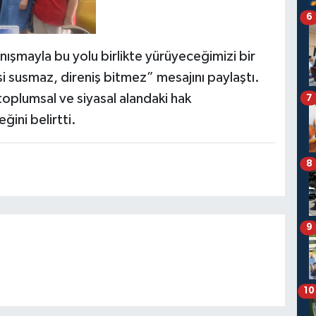
6
nışmayla bu yolu birlikte yürüyeceğimizi bir
 susmaz, direniş bitmez” mesajını paylaştı.
toplumsal ve siyasal alandaki hak
7
ğini belirtti.
8
9
10