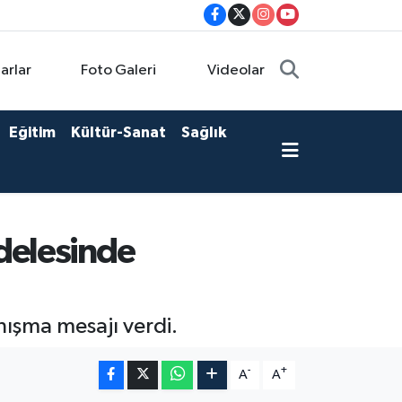
arlar
Foto Galeri
Videolar
Eğitim
Kültür-Sanat
Sağlık
delesinde
nışma mesajı verdi.
-
+
A
A