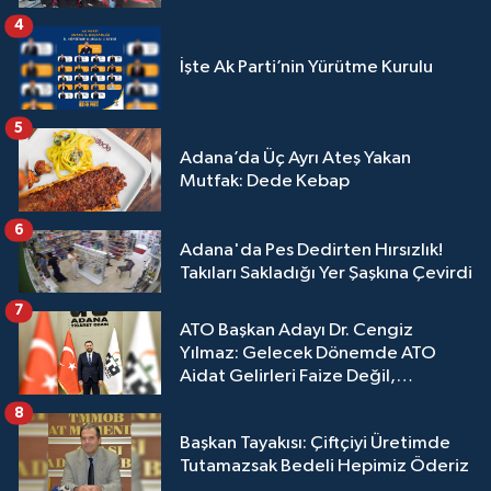
4
İşte Ak Parti’nin Yürütme Kurulu
5
Adana’da Üç Ayrı Ateş Yakan
Mutfak: Dede Kebap
6
Adana'da Pes Dedirten Hırsızlık!
Takıları Sakladığı Yer Şaşkına Çevirdi
7
ATO Başkan Adayı Dr. Cengiz
Yılmaz: Gelecek Dönemde ATO
Aidat Gelirleri Faize Değil,
Üyelerimize Ve Adana'ya Yatırılacak
8
Başkan Tayakısı: Çiftçiyi Üretimde
Tutamazsak Bedeli Hepimiz Öderiz