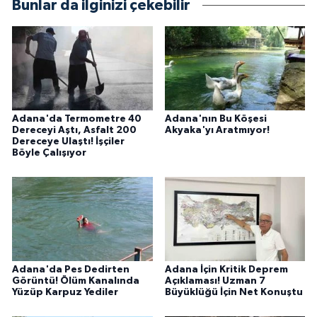
Bunlar da ilginizi çekebilir
Adana'da Termometre 40
Adana'nın Bu Köşesi
Dereceyi Aştı, Asfalt 200
Akyaka'yı Aratmıyor!
Dereceye Ulaştı! İşçiler
Böyle Çalışıyor
Adana'da Pes Dedirten
Adana İçin Kritik Deprem
Görüntü! Ölüm Kanalında
Açıklaması! Uzman 7
Yüzüp Karpuz Yediler
Büyüklüğü İçin Net Konuştu