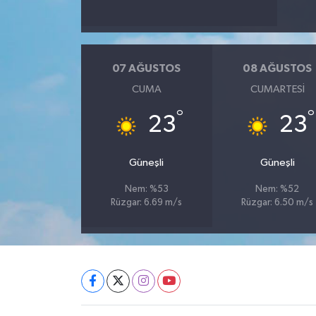
07 AĞUSTOS
08 AĞUSTOS
CUMA
CUMARTESI
°
°
23
23
Güneşli
Güneşli
Nem: %53
Nem: %52
Rüzgar: 6.69 m/s
Rüzgar: 6.50 m/s