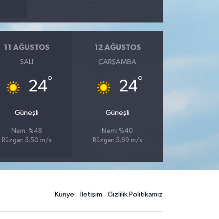
11 AĞUSTOS
12 AĞUSTOS
SALI
ÇARŞAMBA
°
°
24
24
Güneşli
Güneşli
Nem: %48
Nem: %40
Rüzgar: 5.50 m/s
Rüzgar: 5.69 m/s
Künye
İletişim
Gizlilik Politikamız