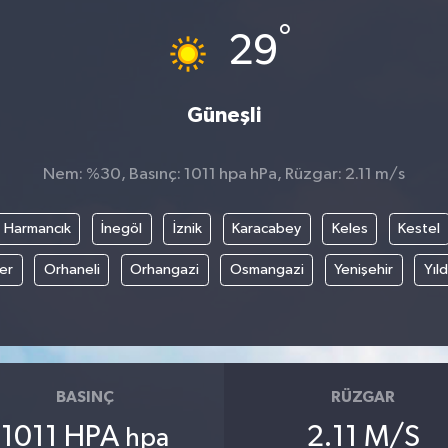
°
29
Güneşli
Nem: %30, Basınç: 1011 hpa hPa, Rüzgar: 2.11 m/s
Harmancık
İnegöl
İznik
Karacabey
Keles
Kestel
fer
Orhaneli
Orhangazi
Osmangazi
Yenişehir
Yıld
BASINÇ
RÜZGAR
1011 HPA
2.11 M/S
hpa