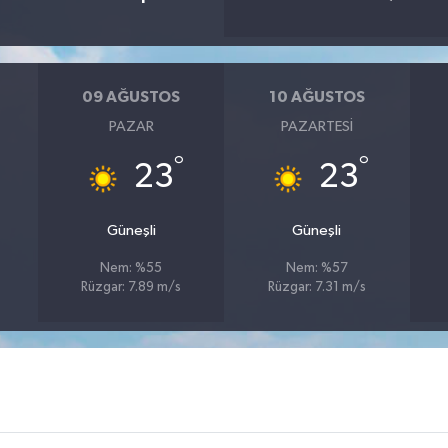
09 AĞUSTOS
10 AĞUSTOS
PAZAR
PAZARTESI
°
°
23
23
Güneşli
Güneşli
Nem: %55
Nem: %57
Rüzgar: 7.89 m/s
Rüzgar: 7.31 m/s