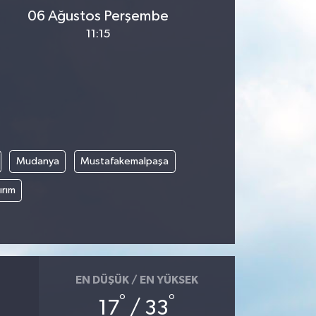
06 Ağustos Perşembe
11:15
Mudanya
Mustafakemalpaşa
ırım
EN DÜŞÜK / EN YÜKSEK
°
°
17
/ 33