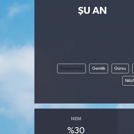
ŞU AN
Resmi İlanlar
Büyükorhan
Gemlik
Gürsu
Nilü
NEM
%30