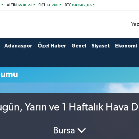
8
6518.23
13.768
64.602,05
ALTIN
BİST
BTC
Yaz
Adanaspor
Özel Haber
Genel
Siyaset
Ekonomi
rumu
gün, Yarın ve 1 Haftalık Hava 
Bursa