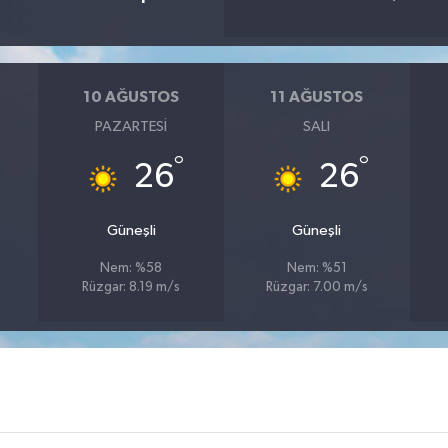
10 AĞUSTOS
11 AĞUSTOS
PAZARTESI
SALI
°
°
26
26
Güneşli
Güneşli
Nem: %58
Nem: %51
Rüzgar: 8.19 m/s
Rüzgar: 7.00 m/s