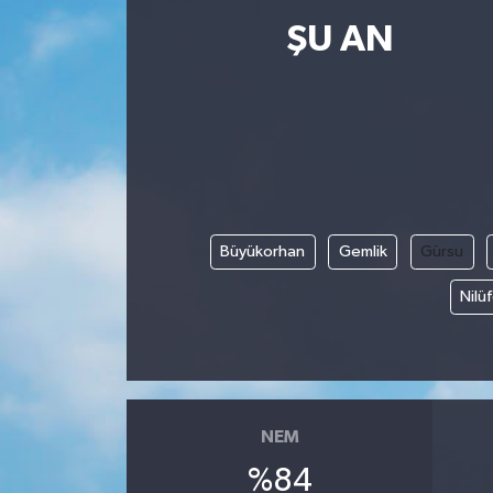
ŞU AN
Resmi İlanlar
Büyükorhan
Gemlik
Gürsu
Nilü
NEM
%84