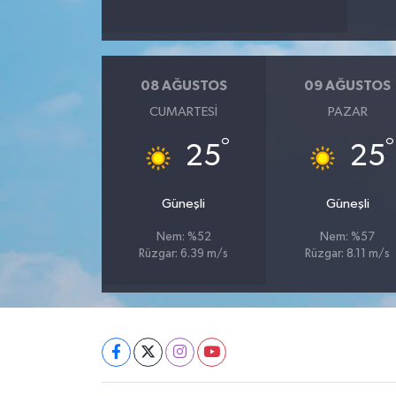
08 AĞUSTOS
09 AĞUSTOS
CUMARTESI
PAZAR
°
°
25
25
Güneşli
Güneşli
Nem: %52
Nem: %57
Rüzgar: 6.39 m/s
Rüzgar: 8.11 m/s