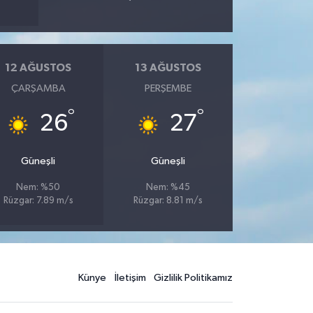
12 AĞUSTOS
13 AĞUSTOS
ÇARŞAMBA
PERŞEMBE
°
°
26
27
Güneşli
Güneşli
Nem: %50
Nem: %45
Rüzgar: 7.89 m/s
Rüzgar: 8.81 m/s
Künye
İletişim
Gizlilik Politikamız