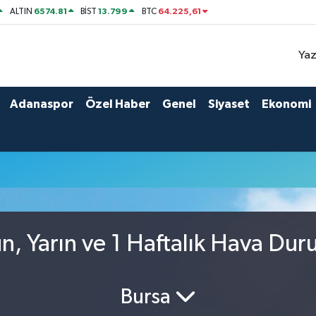
6574.81
13.799
64.225,61
ALTIN
BİST
BTC
Yaz
Adanaspor
Özel Haber
Genel
Siyaset
Ekonomi
, Yarın ve 1 Haftalık Hava Du
Bursa