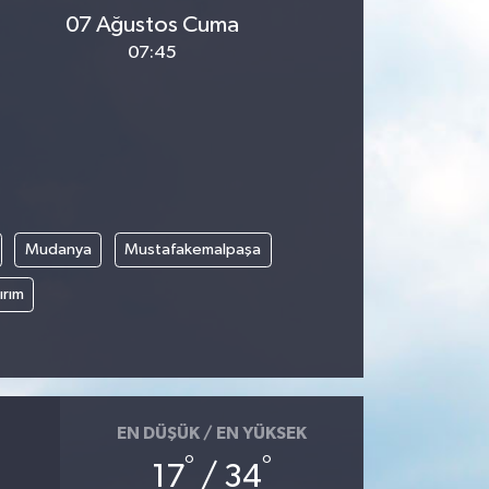
07 Ağustos Cuma
07:45
Mudanya
Mustafakemalpaşa
ırım
EN DÜŞÜK / EN YÜKSEK
°
°
17
/ 34