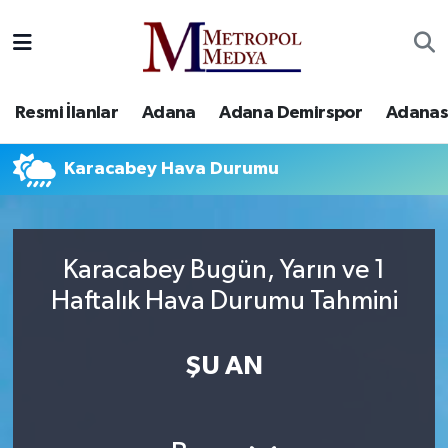
Siyaset
Yazarlar
Seyhan Nöbetçi Eczaneler
Resmi İlanlar
Adana
Adana Demirspor
Adanas
Ekonomi
Foto Galeri
Seyhan Hava Durumu
Karacabey Hava Durumu
Sağlık
Videolar
Seyhan Trafik Yoğunluk Haritası
Spor
Süper Lig Puan Durumu ve Fikstür
Karacabey Bugün, Yarın ve 1
Özel Haberler
Tüm Manşetler
Haftalık Hava Durumu Tahmini
Yerel Yönetim
Son Dakika Haberleri
ŞU AN
Kültür-Sanat
Haber Arşivi
Magazin