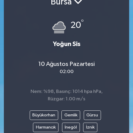
Bursa
Resmi İlanlar
°
20
Yoğun Sis
10 Ağustos Pazartesi
02:00
Nem: %98, Basınç: 1014 hpa hPa,
Rüzgar: 1.00 m/s
Büyükorhan
Gemlik
Gürsu
Harmancık
İnegöl
İznik