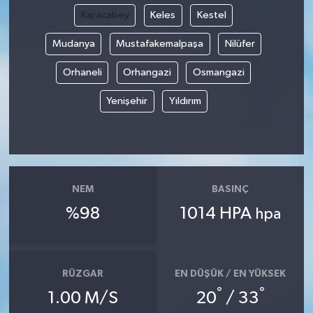
Karacabey
Keles
Kestel
Mudanya
Mustafakemalpaşa
Nilüfer
Orhaneli
Orhangazi
Osmangazi
Yenişehir
Yıldırım
NEM
BASINÇ
%98
1014 HPA
hpa
RÜZGAR
EN DÜŞÜK / EN YÜKSEK
°
°
1.00 M/S
20
/ 33