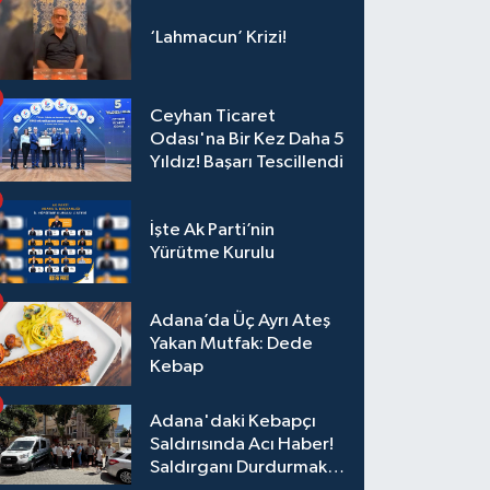
Toparlanmak 10 Yıl
Sürer"
‘Lahmacun’ Krizi!
Ceyhan Ticaret
Odası'na Bir Kez Daha 5
Yıldız! Başarı Tescillendi
İşte Ak Parti’nin
Yürütme Kurulu
Adana’da Üç Ayrı Ateş
Yakan Mutfak: Dede
Kebap
Adana'daki Kebapçı
Saldırısında Acı Haber!
Saldırganı Durdurmak