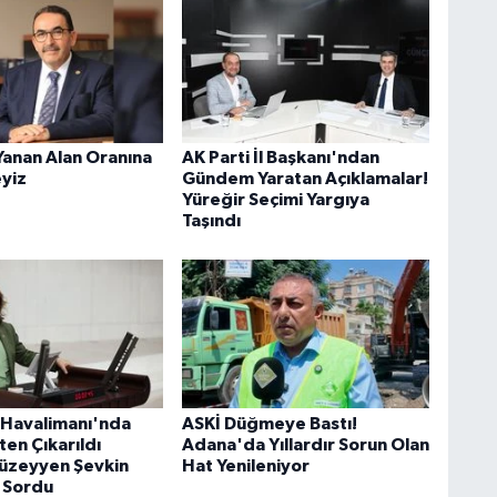
Yanan Alan Oranına
AK Parti İl Başkanı'ndan
eyiz
Gündem Yaratan Açıklamalar!
Yüreğir Seçimi Yargıya
Taşındı
Havalimanı'nda
ASKİ Düğmeye Bastı!
şten Çıkarıldı
Adana'da Yıllardır Sorun Olan
Müzeyyen Şevkin
Hat Yenileniyor
 Sordu