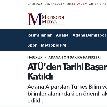
47,6704
55,0406
64,2143
07-08-2026
USD
EUR
GBP
Siyaset
Yazarlar
Seyhan Nöbetçi Eczaneler
Ekonomi
Foto Galeri
Seyhan Hava Durumu
Resmi İlanlar
Adana
Adana Demirspor
Sağlık
Videolar
Seyhan Trafik Yoğunluk Haritası
Spor
Metropol FM
Spor
Süper Lig Puan Durumu ve Fikstür
HABERLER
ADANA SON DAKIKA HABERLERI
ATÜ'den Tarihi Başarı
Özel Haberler
Tüm Manşetler
Katıldı
Yerel Yönetim
Son Dakika Haberleri
Adana Alparslan Türkeş Bilim ve
Kültür-Sanat
Haber Arşivi
bilimler alanındaki en önemli a
edildi.
Magazin