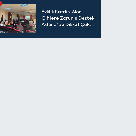
İsterken Hayatını
Kaybetti
Evlilik Kredisi Alan
Çiftlere Zorunlu Destek!
Adana'da Dikkat Çeken
Eğitim