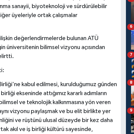
nma sanayii, biyoteknoloji ve sürdürülebilir
 diğer üyeleriyle ortak çalışmalar
6
 ilişkin değerlendirmelerde bulunan ATÜ
n üniversitenin bilimsel vizyonu açısından
7
irtti.
i:
8
 Birliği'ne kabul edilmesi, kurulduğumuz günden
irliği ekseninde attığımız kararlı adımların
bilimsel ve teknolojik kalkınmasına yön veren
ynı vizyonu paylaşmak ve bu elit birlikte yer
9
liğini ve rüştünü ulusal düzeyde bir kez daha
ak akıl ve iş birliği kültürü sayesinde,