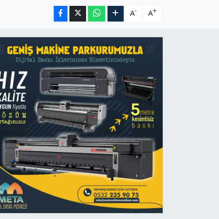
-
+
A
A