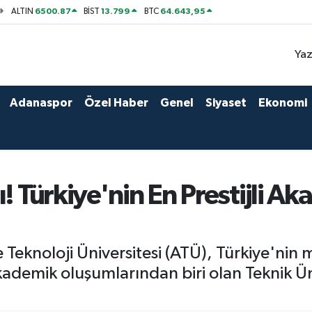
6500.87
13.799
64.643,95
ALTIN
BİST
BTC
Yaz
Adanaspor
Özel Haber
Genel
Siyaset
Ekonomi
! Türkiye'nin En Prestijli Ak
 Teknoloji Üniversitesi (ATÜ), Türkiye'nin
kademik oluşumlarından biri olan Teknik Üni