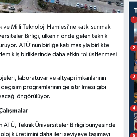
1
k ve Milli Teknoloji Hamlesi'ne katkı sunmak
rsiteler Birliği, ülkenin önde gelen teknik
turuyor. ATÜ'nün birliğe katılmasıyla birlikte
2
demik iş birliklerinde daha etkin rol üstlenmesi
3
eleri, laboratuvar ve altyapı imkanlarının
değişim programlarının geliştirilmesi gibi
çıkacağı öngörülüyor.
4
Çalışmalar
 ATÜ, Teknik Üniversiteler Birliği bünyesinde
olojik üretimini daha ileri seviyeye taşımayı
5