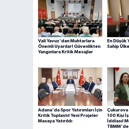
Vali Yavuz'dan Muhtarlara
En Düşük 
Önemli Uyarılar! Güvenlikten
Sahip Ülk
Yangınlara Kritik Mesajlar
Adana'da Spor Yatırımları İçin
Çukurova 
Kritik Toplantı! Yeni Projeler
100 Kişi İ
Masaya Yatırıldı
İddiası! 
TBMM'de