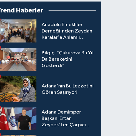
Trend Haberler
Anadolu Emekliler
Derneği'nden Zeydan
Karalar'a Anlamlı
Ziyaret!
Bilgiç: “Çukurova Bu Yıl
Da Bereketini
Gösterdi”
Adana'nın Bu Lezzetini
Gören Şaşırıyor!
Adana Demirspor
Başkanı Ertan
Zeybek'ten Çarpıcı
Çağrı: "Destek Olmazsa