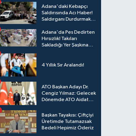
Adana'daki Kebapçı
Saldırısında Acı Haber!
Saldırganı Durdurmak
İsterken Hayatını
Kaybetti
Adana'da Pes Dedirten
Hırsızlık! Takıları
Sakladığı Yer Şaşkına
Çevirdi
4 Yıllık Sır Aralandı!
ATO Başkan Adayı Dr.
Cengiz Yılmaz: Gelecek
Dönemde ATO Aidat
Gelirleri Faize Değil,
Üyelerimize Ve
Başkan Tayakısı: Çiftçiyi
Adana'ya Yatırılacak
Üretimde Tutamazsak
Bedeli Hepimiz Öderiz