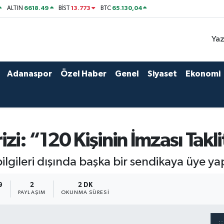
6618.49
13.773
65.130,04
ALTIN
BİST
BTC
Yaz
Adanaspor
Özel Haber
Genel
Siyaset
Ekonomi
i: “120 Kişinin İmzası Taklit
ilgileri dışında başka bir sendikaya üye ya
9
2
2 DK
PAYLAŞIM
OKUNMA SÜRESI