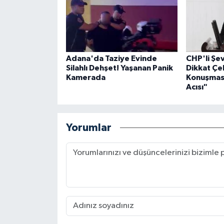
Adana'da Taziye Evinde
CHP'li Ş
Silahlı Dehşet! Yaşanan Panik
Dikkat Çe
Kamerada
Konuşması
Acısı"
Yorumlar