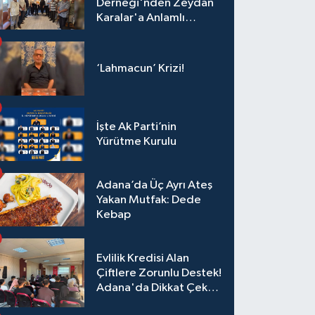
Derneği'nden Zeydan
Karalar'a Anlamlı
Ziyaret!
‘Lahmacun’ Krizi!
İşte Ak Parti’nin
Yürütme Kurulu
Adana’da Üç Ayrı Ateş
Yakan Mutfak: Dede
Kebap
Evlilik Kredisi Alan
Çiftlere Zorunlu Destek!
Adana'da Dikkat Çeken
Eğitim