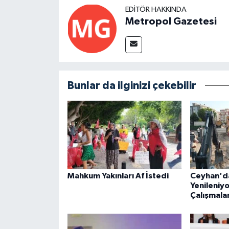
EDITÖR HAKKINDA
Metropol Gazetesi
Bunlar da ilginizi çekebilir
Mahkum Yakınları Af İstedi
Ceyhan'da
Yenileniyo
Çalışmalar