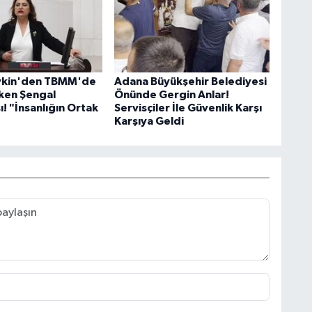
evkin'den TBMM'de
Adana Büyükşehir Belediyesi
ken Şengal
Önünde Gergin Anlar!
! "İnsanlığın Ortak
Servisçiler İle Güvenlik Karşı
Karşıya Geldi