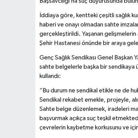
Başsavcılığı’na suç duyurusunda bulu
İddiaya göre, kentteki çeşitli sağlık k
haberi ve onayı olmadan sahte imzalar k
gerçekleştirildi. Yaşanan gelişmelerin
Şehir Hastanesi önünde bir araya gele
Genç Sağlık Sendikası Genel Başkan Ya
sahte belgelerle başka bir sendikaya ü
kullandı:
“Bu durum ne sendikal etikle ne de huk
Sendikal rekabet emekle, projeyle, alın
Sahte belge düzenlemek, iradeleri ma
başvurmak açıkça suç teşkil etmektedi
çevrelerin kaybetme korkusunu ve için