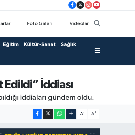
arlar
Foto Galeri
Videolar
Eğitim
Kültür-Sanat
Sağlık
 Edildi” İddiası
pıldığı iddiaları gündem oldu.
-
+
A
A