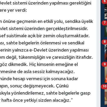
6
-Devlet sistemi üzerinden yapılması gerektiğini
ere yer verdi:
ın önüne geçmenin en etkili yolu, sendika üyelik
7
let sistemi üzerinden gerçekleştirilmesidir.
sef suistimale açık bir zemin oluşturmaktadır.
8
sı, sahte belgelerin önlenmesi ve sendikal
mlerinin yalnızca e-Devlet üzerinden yapılması
m değil, tükenmişliğin ve çaresizliğin itirafıdır.
 göz dikmedik. Hiç kimsenin emeğine el
9
nmesine de asla sessiz kalmayacağız.
nünde hesap vermesi için sonuna kadar
apın, sonuç değişmeyecek. Çünkü
10
askıyla yönlendirilemez, sahte belgelerle gasp
 hafta önce yetkiyi sizden alacağız.”