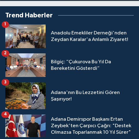
Trend Haberler
1
Anadolu Emekliler Derneği'nden
Zeydan Karalar'a Anlamlı Ziyaret!
2
Bilgiç: “Çukurova Bu Yıl Da
Bereketini Gösterdi”
3
Adana'nın Bu Lezzetini Gören
Şaşırıyor!
4
Adana Demirspor Başkanı Ertan
Zeybek'ten Çarpıcı Çağrı: "Destek
Olmazsa Toparlanmak 10 Yıl Sürer"