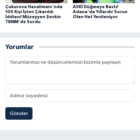
Çukurova Havalimanı'nda
ASKİ Düğmeye Bastı!
100 Kişi İşten Çıkarıldı
Adana'da Yıllardır Sorun
İddiası! Müzeyyen Şevkin
Olan Hat Yenileniyor
TBMM'de Sordu
Yorumlar
Gönder