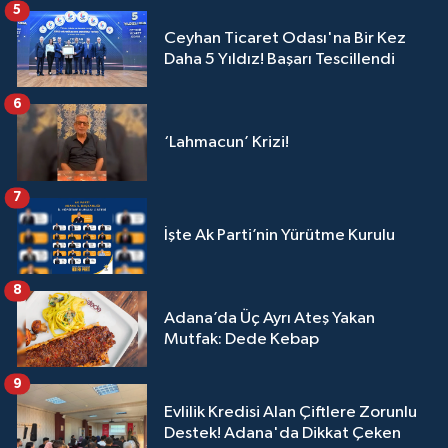
5
Ceyhan Ticaret Odası'na Bir Kez
Daha 5 Yıldız! Başarı Tescillendi
6
‘Lahmacun’ Krizi!
7
İşte Ak Parti’nin Yürütme Kurulu
8
Adana’da Üç Ayrı Ateş Yakan
Mutfak: Dede Kebap
9
Evlilik Kredisi Alan Çiftlere Zorunlu
Destek! Adana'da Dikkat Çeken