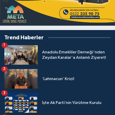
Trend Haberler
1
Anadolu Emekliler Derneği'nden
Zeydan Karalar'a Anlamlı Ziyaret!
2
‘Lahmacun’ Krizi!
3
İşte Ak Parti’nin Yürütme Kurulu