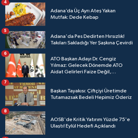
4
Adana’da Üç Ayrı Ateş Yakan
Mutfak: Dede Kebap
5
Adana'da Pes Dedirten Hırsızlık!
Takıları Sakladığı Yer Şaşkına Çevirdi
6
ATO Başkan Adayı Dr. Cengiz
Yılmaz: Gelecek Dönemde ATO
Aidat Gelirleri Faize Değil,
Üyelerimize Ve Adana'ya Yatırılacak
7
Başkan Tayakısı: Çiftçiyi Üretimde
Tutamazsak Bedeli Hepimiz Öderiz
8
AOSB'de Kritik Yatırım Yüzde 75'e
Ulaştı! Eylül Hedefi Açıklandı