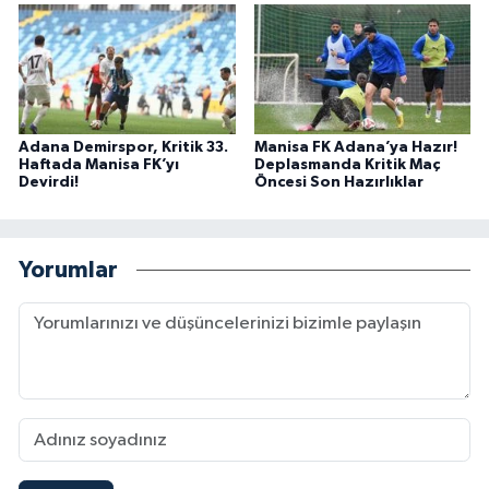
Adana Demirspor, Kritik 33.
Manisa FK Adana’ya Hazır!
Haftada Manisa FK’yı
Deplasmanda Kritik Maç
Devirdi!
Öncesi Son Hazırlıklar
Yorumlar