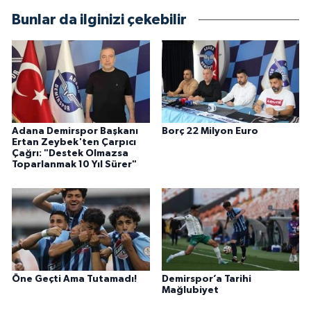
Bunlar da ilginizi çekebilir
Adana Demirspor Başkanı
Borç 22 Milyon Euro
Ertan Zeybek'ten Çarpıcı
Çağrı: "Destek Olmazsa
Toparlanmak 10 Yıl Sürer"
Öne Geçti Ama Tutamadı!
Demirspor’a Tarihi
Mağlubiyet